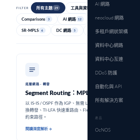
AI 網路
所有主題
工具與資料
FILTER
29
3
neocloud 網路
Comparisons
AI 網路
晶片
3
12
2
SR-MPLS
DC 網路
Operations
6
5
多租戶網狀架構
5
資料中心網路
資料中心互連
DDoS 防護
底層網路 · 轉發
自動化與 API
Segment Routing：MPLS
所有解決方案
以 IS-IS / OSPF 作為 IGP、無需 LDP 的標籤交
換轉發、TI-LFA 快速重路由、Flex-Algorithm
約束路徑。
產品
閱讀深度解析 →
OcNOS