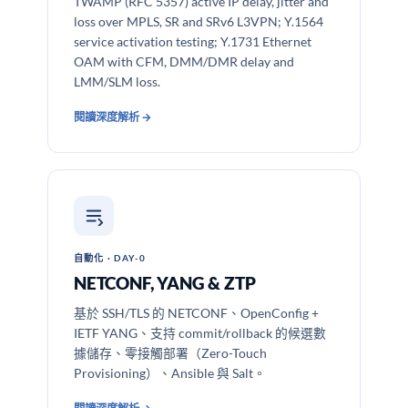
TWAMP (RFC 5357) active IP delay, jitter and
loss over MPLS, SR and SRv6 L3VPN; Y.1564
service activation testing; Y.1731 Ethernet
OAM with CFM, DMM/DMR delay and
LMM/SLM loss.
閱讀深度解析 →
自動化 · DAY-0
NETCONF, YANG & ZTP
基於 SSH/TLS 的 NETCONF、OpenConfig +
IETF YANG、支持 commit/rollback 的候選數
據儲存、零接觸部署（Zero-Touch
Provisioning）、Ansible 與 Salt。