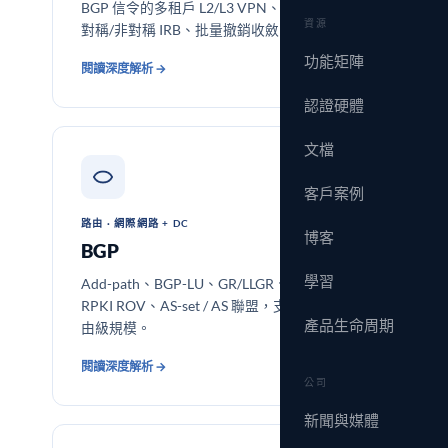
BGP 信令的多租戶 L2/L3 VPN、ESI 多歸屬、
資源
對稱/非對稱 IRB、批量撤銷收斂。
功能矩陣
閱讀深度解析 →
認證硬體
文檔
客戶案例
路由 · 網際網路 + DC
博客
BGP
學習
Add-path、BGP-LU、GR/LLGR、BMP 遙測、
RPKI ROV、AS-set / AS 聯盟，支持數百萬路
產品生命周期
由級規模。
閱讀深度解析 →
公司
新聞與媒體