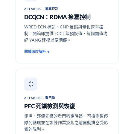
AI FABRIC · 擁塞控制
DCQCN：RDMA 擁塞控制
WRED ECN 標記、CNP 反饋與量化速率控
制。開箱即提供 xCCL 級預設值，每個閾值均
經 YANG 建模以便調優。
閱讀深度解析 →
AI FABRIC · 看門狗
PFC 死鎖檢測與恢復
逐埠、逐優先級的看門狗定時器，可檢測暫停
隊列循環並在訓練作業掛起之前自動排空受影
響的隊列。