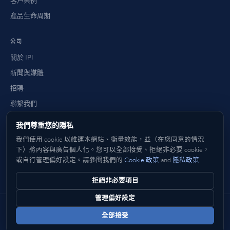
客戶案例
產品生命周期
公司
關於 IPI
新聞與媒體
招聘
聯繫我們
常見問題
我們尊重您的隱私
如何購買
我們使用 cookie 以維運本網站、衡量效能，並（在您同意的情況
下）將內容與廣告個人化。您可以全部接受、拒絕非必要 cookie，
或自行管理偏好設定。請參閱我們的
Cookie 政策
and
隱私政策
.
英文
Deutsch
法文
Italiano
西班牙文
日本語
한국어
中文
简体
繁體
拒絕非必要項目
管理偏好設定
© 2026 IP Infusion Inc. 版權所有。
全部接受
隱私
·
Cookie 政策
·
Cookie 偏好設定
·
不出售或共用個人資料
·
隱私權請
求
·
次級資料處理者
·
條款
·
EULA
·
行為準則