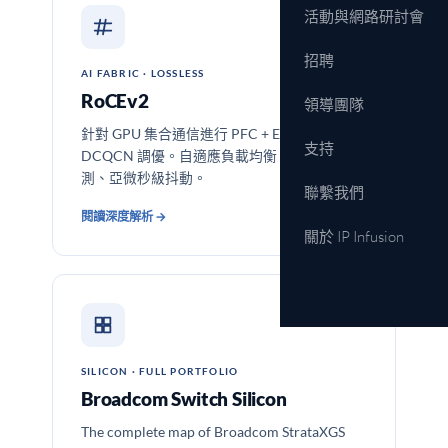
活動與網路研討會
招聘
AI FABRIC · LOSSLESS
RoCEv2
領導團隊
針對 GPU 集合通信進行 PFC + ECN +
支持
DCQCN 調優。自適應負載均衡、按優先級遙
測、亞微秒級抖動。
聯繫我們
閱讀深度解析 →
關於 IP Infusion
SILICON · FULL PORTFOLIO
Broadcom Switch Silicon
The complete map of Broadcom StrataXGS