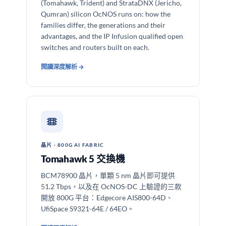
(Tomahawk, Trident) and StrataDNX (Jericho,
Qumran) silicon OcNOS runs on: how the
families differ, the generations and their
advantages, and the IP Infusion qualified open
switches and routers built on each.
閱讀深度解析 →
晶片 · 800G AI FABRIC
Tomahawk 5 交換機
BCM78900 晶片，單顆 5 nm 晶片即可提供
51.2 Tbps，以及在 OcNOS-DC 上驗證的三款
開放 800G 平台：Edgecore AIS800-64D、
UfiSpace S9321-64E / 64EO。