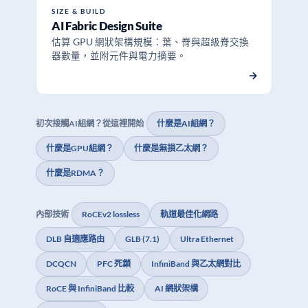
SIZE & BUILD
AI Fabric Design Suite
估算 GPU 網狀架構規模：葉、脊與超級脊交換
器數量，並附元件與電力摘要。
→
初次接觸AI組網？從這裡開始
什麼是AI組網？
什麼是GPU組網？
什麼是無損乙太網？
什麼是RDMA？
內部技術
RoCEv2 lossless
軌道最佳化網路
DLB 自適應路由
GLB (7.1)
Ultra Ethernet
DCQCN
PFC 死鎖
InfiniBand 與乙太網對比
RoCE 與 InfiniBand 比較
AI 網狀架構