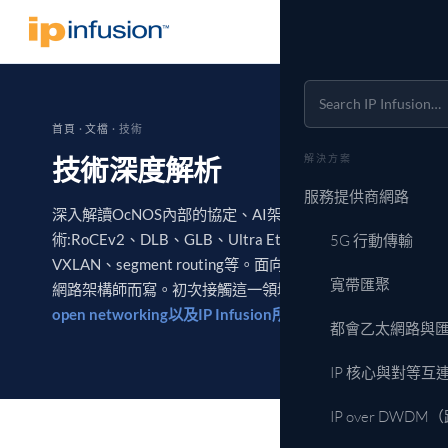
首頁
·
文檔
·
技術
解決方案
技術深度解析
服務提供商網路
深入解讀OcNOS內部的協定、AI架構和負載平衡技
術:RoCEv2、DLB、GLB、Ultra Ethernet、EVPN-
5G 行動傳輸
VXLAN、segment routing等。面向需要實作細節的
寬帶匯聚
網路架構師而寫。初次接觸這一領域?請從這裡開始:
open networking以及IP Infusion所處的位置
.
都會乙太網路與
IP 核心與對等互
IP over DWD