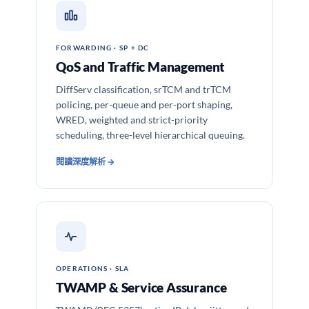
FORWARDING · SP + DC
QoS and Traffic Management
DiffServ classification, srTCM and trTCM
policing, per-queue and per-port shaping,
WRED, weighted and strict-priority
scheduling, three-level hierarchical queuing.
閱讀深度解析 →
OPERATIONS · SLA
TWAMP & Service Assurance