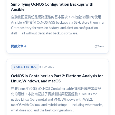
Simplifying OcNOS Configuration Backups with
Ansible
自動化配置備份是網路運維的基本要求。本指南介紹如何使用
Ansible 定期備份 OcNOS 配置 backups via SSH, store them in a
Git repository for version history, and alert on configuration
drift — all without dedicated backup software.
閱讀文章
2 min
Jul 22, 2025
LAB & TESTING
OcNOS in ContainerLab Part 2: Platform Analysis for
Linux, Windows, and macOS
在非Linux平台運行OcNOS ContainerLab拓撲需理解嵌套虛擬
化的限制。本指南記錄了實操測試與配置經驗。 results for
native Linux (bare metal and VM), Windows with WSL2,
macOS with Colima, and hybrid setups — including what works,
what does not, and the best configuration…