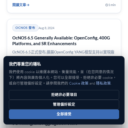
閱讀文章
1 min
Aug 8, 2024
OCNOS 發布
OcNOS 6.5 Generally Available: OpenConfig, 400G
Platforms, and SR Enhancements
OcNOS 6.5正式發布,擴展OpenConfig YANG模型支持以實現廠
商無關的自動化,並為SP與DC新增400G硬體平台。 DC,
我們尊重您的隱私
Segment Routing enhancements including improved Flex-Algo
support, and a broad set of EVPN-VXLAN fabric improvements.
我們使用 cookie 以維運本網站、衡量效能，並（在您同意的情況
下）將內容與廣告個人化。您可以全部接受、拒絕非必要 cookie，
或自行管理偏好設定。請參閱我們的
Cookie 政策
and
隱私政策
.
閱讀文章
1 min
拒絕非必要項目
管理偏好設定
Aug 8, 2024
OCNOS 發布
全部接受
OcNOS 6.5 for Service Providers: SR-MPLS Maturity,
5G Timing, and Aggregation Scale