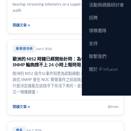
bearing: streaming telemetry on a supply chain a regulator can
活動與網路研討會
audit.
招聘
閱讀文章
3 min
領導團隊
支持
Jun 9, 2026
服務提供商
聯繫我們
歐洲的 NIS2 時鐘已經開始計時：為什麼五分鐘一次的
SNMP 輪詢趕不上 24 小時上報時限
關於 IP Infusion
歐洲的 NIS2 指令以事件知悉為起點啟動 24 小時上報時鐘。輪
詢式 SNMP 會在 NOC 察覺事件之前就耗盡這段時間預算。為
什麼決定誰能在該指令下存活下來的，是流式遙測平面，而非
又一塊儀錶盤。
閱讀文章
9 min
Jun 2, 2026
博客