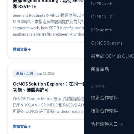
詳解 Segment Routing：為何 SR-MPLS 正在取代 LDP
OcNOS-SP
和 RSVP-TE
Segment Routing(SR-MPLS)通過消除LDP和RSVP-TE信令簡化
OcNOS-DC
MPLS網路。本指南解釋服務提供商為何採用SR以及如何採用。
segments work, how SRGB is configured in OcNOS, and how SR
IP Maestro
enables scalable traffic engineering without per-flow state.
OcNOS Systems
閱讀文章
7 min
適用於 OEM 的 OcNO
所有產品
Jun 22, 2026
產品 / 工具
OcNOS Solution Explorer：在同一套工作流程中核對
合作夥伴
功能、硬體與許可
渠道合作夥伴
OcNOS Feature Matrix 展示了哪些經過驗證的硬體平台可運行
EVPN-VXLAN、SR-MPLS 和 RoCEv2 AI fabric，以及每個平台
技術合作夥伴
所需的 OcNOS 許可層級, without reading a single datasheet.
合作夥伴入口 →
閱讀文章
3 min