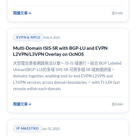
閱讀文章
1 min
Feb 4, 2025
EVPN & MPLS
Multi-Domain ISIS-SR with BGP-LU and EVPN
L2VPN/L3VPN Overlay on OcNOS
大型電信業者網路無法以單一 IS-IS 域運行。結合 BGP Labeled
Unicast(BGP-LU)的多域 ISIS-SR 可將多個 SR 域無縫拼接。
domains together, enabling end-to-end EVPN L2VPN and
L3VPN services across domain boundaries — with TI-LFA fast
reroute within each domain.
閱讀文章
3 min
Jan 31, 2025
IP MAESTRO