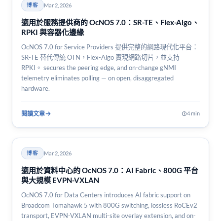
Mar 2, 2026
博客
適用於服務提供商的 OcNOS 7.0：SR-TE、Flex-Algo、
RPKI 與容器化邊緣
OcNOS 7.0 for Service Providers 提供完整的網路現代化平台：
SR-TE 替代傳統 OTN，Flex-Algo 實現網路切片，並支持
RPKI。 secures the peering edge, and on-change gNMI
telemetry eliminates polling — on open, disaggregated
hardware.
閱讀文章
4 min
Mar 2, 2026
博客
適用於資料中心的 OcNOS 7.0：AI Fabric、800G 平台
與大規模 EVPN-VXLAN
OcNOS 7.0 for Data Centers introduces AI fabric support on
Broadcom Tomahawk 5 with 800G switching, lossless RoCEv2
transport, EVPN-VXLAN multi-site overlay extension, and on-