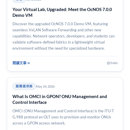
Your Virtual Lab, Upgraded: Meet the OcNOS 7.0.0
Demo VM
Discover the upgraded OcNOS 7.0.0 Demo VM, featuring
seamless VxLAN Software Forwarding and other new
capabilities. Network operators, developers, and students can
validate software-defined fabrics in a lightweight virtual
environment without the need for specialized hardware.
閱讀文章
3 min
May 24, 2026
服務提供商
What Is OMCI in GPON? ONU Management and
Control Interface
OMCI (ONU Management and Control Interface) is the ITU-T
G.988 protocol an OLT uses to provision and monitor ONUs
across a GPON access network.