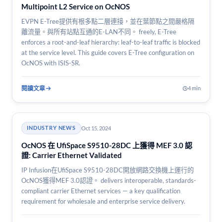
Multipoint L2 Service on OcNOS
EVPN E-Tree提供有根多點二層連接，並在葉節點之間嚴格隔
離流量。與所有站點互通的E-LAN不同。 freely, E-Tree
enforces a root-and-leaf hierarchy: leaf-to-leaf traffic is blocked
at the service level. This guide covers E-Tree configuration on
OcNOS with ISIS-SR.
閱讀文章
4 min
Oct 15, 2024
INDUSTRY NEWS
OcNOS 在 UfiSpace S9510-28DC 上獲得 MEF 3.0 認
證: Carrier Ethernet Validated
IP Infusion在UfiSpace S9510-28DC開放網路交換機上運行的
OcNOS獲得MEF 3.0認證。 delivers interoperable, standards-
compliant carrier Ethernet services — a key qualification
requirement for wholesale and enterprise service delivery.