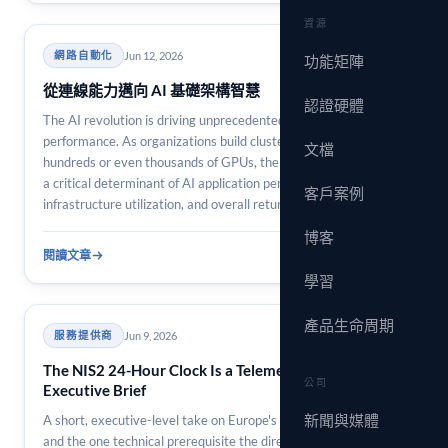
資源
Jun 12, 2026
網路自動化
功能矩陣
從連線能力邁向 AI 基礎架構智慧
認證硬體
The AI revolution is driving unprecedented demand for network
performance. As organizations build clusters containing
文檔
hundreds or even thousands of GPUs, the network has become
a critical determinant of AI application performance,
客戶案例
infrastructure utilization, and overall return on investment. Yet
many discussions around AI networking…
博客
閱讀文章
3 min
學習
產品生命周期
Jun 9, 2026
服務提供商
The NIS2 24-Hour Clock Is a Telemetry Problem: An
公司
Executive Brief
新聞與媒體
A short, executive-level take on Europe's NIS2 24-hour clock
and the one technical prerequisite the directive makes load-