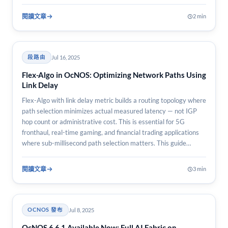
閱讀文章
2 min
Jul 16, 2025
段路由
Flex-Algo in OcNOS: Optimizing Network Paths Using
Link Delay
Flex-Algo with link delay metric builds a routing topology where
path selection minimizes actual measured latency — not IGP
hop count or administrative cost. This is essential for 5G
fronthaul, real-time gaming, and financial trading applications
where sub-millisecond path selection matters. This guide
covers delay…
閱讀文章
3 min
Jul 8, 2025
OCNOS 發布
OcNOS 6.6.1 Available Now: Full AI Fabric on