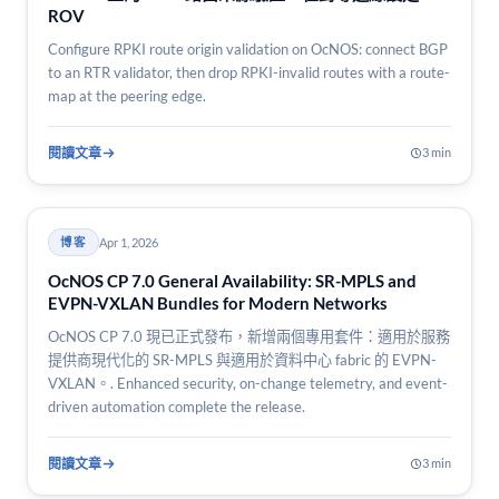
ROV
Configure RPKI route origin validation on OcNOS: connect BGP
to an RTR validator, then drop RPKI-invalid routes with a route-
map at the peering edge.
閱讀文章
3 min
Apr 1, 2026
博客
OcNOS CP 7.0 General Availability: SR-MPLS and
EVPN-VXLAN Bundles for Modern Networks
OcNOS CP 7.0 現已正式發布，新增兩個專用套件：適用於服務
提供商現代化的 SR-MPLS 與適用於資料中心 fabric 的 EVPN-
VXLAN。. Enhanced security, on-change telemetry, and event-
driven automation complete the release.
閱讀文章
3 min