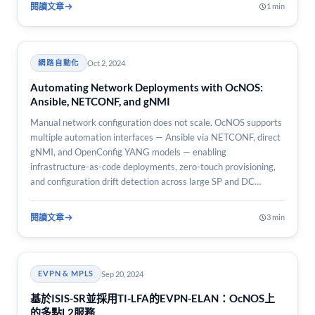
閱讀文章
1 min
Oct 2, 2024
網路自動化
Automating Network Deployments with OcNOS:
Ansible, NETCONF, and gNMI
Manual network configuration does not scale. OcNOS supports
multiple automation interfaces — Ansible via NETCONF, direct
gNMI, and OpenConfig YANG models — enabling
infrastructure-as-code deployments, zero-touch provisioning,
and configuration drift detection across large SP and DC
networks.
閱讀文章
3 min
Sep 20, 2024
EVPN & MPLS
基於ISIS-SR並採用TI-LFA的EVPN-ELAN：OcNOS上
的多點L2服務