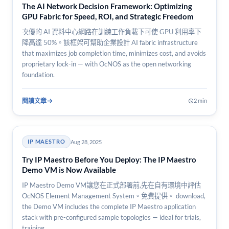
The AI Network Decision Framework: Optimizing
GPU Fabric for Speed, ROI, and Strategic Freedom
次優的 AI 資料中心網路在訓練工作負載下可使 GPU 利用率下
降高達 50%。該框架可幫助企業設計 AI fabric infrastructure
that maximizes job completion time, minimizes cost, and avoids
proprietary lock-in — with OcNOS as the open networking
foundation.
閱讀文章
2 min
Aug 28, 2025
IP MAESTRO
Try IP Maestro Before You Deploy: The IP Maestro
Demo VM is Now Available
IP Maestro Demo VM讓您在正式部署前,先在自有環境中評估
OcNOS Element Management System。免費提供。 download,
the Demo VM includes the complete IP Maestro application
stack with pre-configured sample topologies — ideal for trials,
training,…