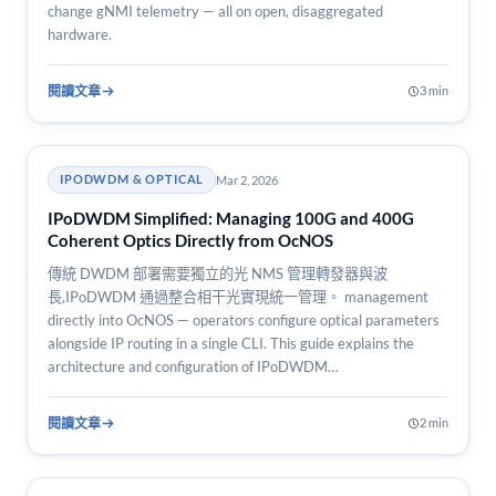
change gNMI telemetry — all on open, disaggregated
hardware.
閱讀文章
3 min
Mar 2, 2026
IPODWDM & OPTICAL
IPoDWDM Simplified: Managing 100G and 400G
Coherent Optics Directly from OcNOS
傳統 DWDM 部署需要獨立的光 NMS 管理轉發器與波
長,IPoDWDM 通過整合相干光實現統一管理。 management
directly into OcNOS — operators configure optical parameters
alongside IP routing in a single CLI. This guide explains the
architecture and configuration of IPoDWDM…
閱讀文章
2 min