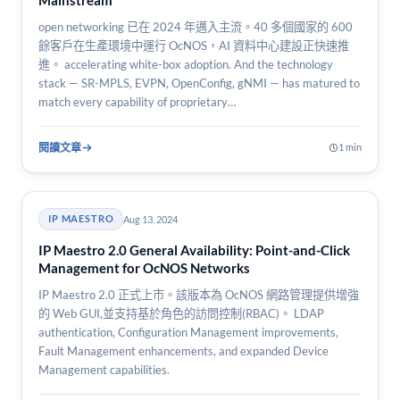
Mainstream
open networking 已在 2024 年邁入主流。40 多個國家的 600
餘客戶在生產環境中運行 OcNOS，AI 資料中心建設正快速推
進。 accelerating white-box adoption. And the technology
stack — SR-MPLS, EVPN, OpenConfig, gNMI — has matured to
match every capability of proprietary…
閱讀文章
1 min
Aug 13, 2024
IP MAESTRO
IP Maestro 2.0 General Availability: Point-and-Click
Management for OcNOS Networks
IP Maestro 2.0 正式上市。該版本為 OcNOS 網路管理提供增強
的 Web GUI,並支持基於角色的訪問控制(RBAC)。 LDAP
authentication, Configuration Management improvements,
Fault Management enhancements, and expanded Device
Management capabilities.