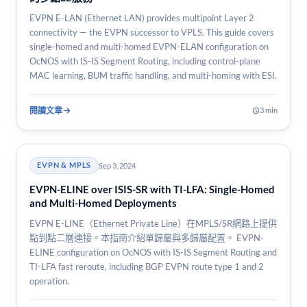
EVPN E-LAN (Ethernet LAN) provides multipoint Layer 2
connectivity — the EVPN successor to VPLS. This guide covers
single-homed and multi-homed EVPN-ELAN configuration on
OcNOS with IS-IS Segment Routing, including control-plane
MAC learning, BUM traffic handling, and multi-homing with ESI.
閱讀文章
3 min
Sep 3, 2024
EVPN & MPLS
EVPN-ELINE over ISIS-SR with TI-LFA: Single-Homed
and Multi-Homed Deployments
EVPN E-LINE（Ethernet Private Line）在MPLS/SR網路上提供
點到點二層連接。本指南介紹單歸屬與多歸屬配置。 EVPN-
ELINE configuration on OcNOS with IS-IS Segment Routing and
TI-LFA fast reroute, including BGP EVPN route type 1 and 2
operation.