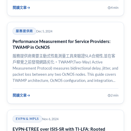
閱讀文章
4 min
Dec 5, 2024
服務提供商
Performance Measurement for Service Providers:
TWAMP in OcNOS
服務提供商需要主動式性能測量工具來驗證SLA合規性,並在客
戶察覺之前發現網路劣化。TWAMP(Two-Way) Active
Measurement Protocol) measures bidirectional delay, jitter, and
packet loss between any two OcNOS nodes. This guide covers
TWAMP architecture, OcNOS configuration, and integration
with…
閱讀文章
2 min
Nov 6, 2024
EVPN & MPLS
EVPN-ETREE over ISIS-SR with TI-LFA: Rooted