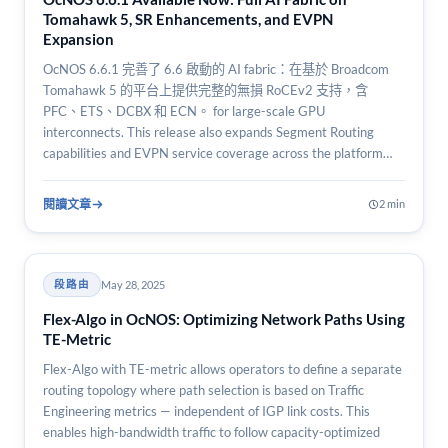
Tomahawk 5, SR Enhancements, and EVPN
Expansion
OcNOS 6.6.1 完善了 6.6 啟動的 AI fabric：在基於 Broadcom
Tomahawk 5 的平台上提供完整的無損 RoCEv2 支持，含
PFC、ETS、DCBX 和 ECN。 for large-scale GPU
interconnects. This release also expands Segment Routing
capabilities and EVPN service coverage across the platform
portfolio.
閱讀文章
2 min
May 28, 2025
段路由
Flex-Algo in OcNOS: Optimizing Network Paths Using
TE-Metric
Flex-Algo with TE-metric allows operators to define a separate
routing topology where path selection is based on Traffic
Engineering metrics — independent of IGP link costs. This
enables high-bandwidth traffic to follow capacity-optimized