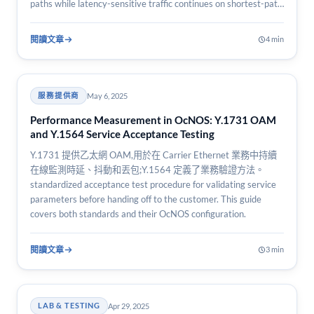
paths while latency-sensitive traffic continues on shortest-path
IGP routes.
閱讀文章
4 min
May 6, 2025
服務提供商
Performance Measurement in OcNOS: Y.1731 OAM
and Y.1564 Service Acceptance Testing
Y.1731 提供乙太網 OAM,用於在 Carrier Ethernet 業務中持續
在線監測時延、抖動和丟包;Y.1564 定義了業務驗證方法。
standardized acceptance test procedure for validating service
parameters before handing off to the customer. This guide
covers both standards and their OcNOS configuration.
閱讀文章
3 min
Apr 29, 2025
LAB & TESTING