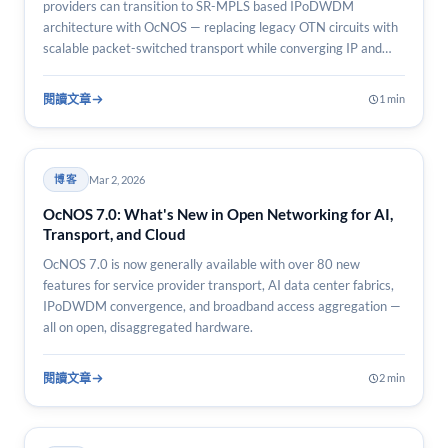
providers can transition to SR-MPLS based IPoDWDM
architecture with OcNOS — replacing legacy OTN circuits with
scalable packet-switched transport while converging IP and
optical…
閱讀文章
1 min
Mar 2, 2026
博客
OcNOS 7.0: What's New in Open Networking for AI,
Transport, and Cloud
OcNOS 7.0 is now generally available with over 80 new
features for service provider transport, AI data center fabrics,
IPoDWDM convergence, and broadband access aggregation —
all on open, disaggregated hardware.
閱讀文章
2 min