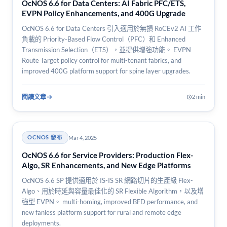
OcNOS 6.6 for Data Centers: AI Fabric PFC/ETS,
EVPN Policy Enhancements, and 400G Upgrade
OcNOS 6.6 for Data Centers 引入適用於無損 RoCEv2 AI 工作
負載的 Priority-Based Flow Control（PFC）和 Enhanced
Transmission Selection（ETS），並提供增強功能。 EVPN
Route Target policy control for multi-tenant fabrics, and
improved 400G platform support for spine layer upgrades.
閱讀文章
2 min
Mar 4, 2025
OCNOS 發布
OcNOS 6.6 for Service Providers: Production Flex-
Algo, SR Enhancements, and New Edge Platforms
OcNOS 6.6 SP 提供適用於 IS-IS SR 網路切片的生產級 Flex-
Algo、用於時延與容量最佳化的 SR Flexible Algorithm，以及增
強型 EVPN。 multi-homing, improved BFD performance, and
new fanless platform support for rural and remote edge
deployments.