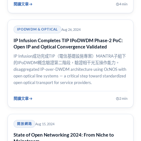
閱讀文章
4 min
Aug 26, 2024
IPODWDM & OPTICAL
IP Infusion Completes TIP IPoDWDM Phase-2 PoC:
Open IP and Optical Convergence Validated
IP Infusion成功完成TIP（電信基礎設施專案）MANTRA子組下
的IPoDWDM概念驗證第二階段，驗證相干光互操作能力。
disaggregated IP-over-DWDM architecture using OcNOS with
open optical line systems — a critical step toward standardized
open optical transport for service providers.
閱讀文章
2 min
Aug 15, 2024
開放網路
State of Open Networking 2024: From Niche to