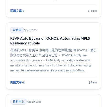
閱讀文章
3 min
Sep 5, 2025
段路由
RSVP Auto Bypass on OcNOS: Automating MPLS
Resiliency at Scale
在傳統 MPLS 網路中,為每種可能的故障場景配置 RSVP-TE 備份
隧道需要大量人工操作,且容易出錯。. RSVP Auto Bypass
automates this process — OcNOS dynamically creates and
maintains bypass tunnels for all protected LSPs, eliminating
manual tunnel engineering while preserving sub-50ms…
閱讀文章
5 min
Aug 30, 2025
資料中心