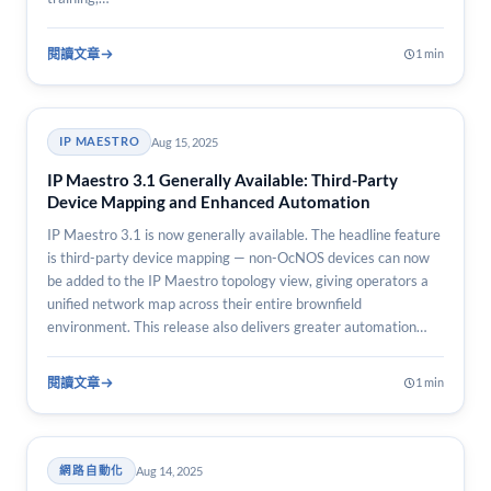
閱讀文章
1 min
Aug 15, 2025
IP MAESTRO
IP Maestro 3.1 Generally Available: Third-Party
Device Mapping and Enhanced Automation
IP Maestro 3.1 is now generally available. The headline feature
is third-party device mapping — non-OcNOS devices can now
be added to the IP Maestro topology view, giving operators a
unified network map across their entire brownfield
environment. This release also delivers greater automation
breadth…
閱讀文章
1 min
Aug 14, 2025
網路自動化