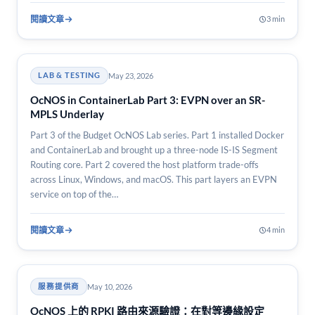
閱讀文章
3 min
May 23, 2026
LAB & TESTING
OcNOS in ContainerLab Part 3: EVPN over an SR-
MPLS Underlay
Part 3 of the Budget OcNOS Lab series. Part 1 installed Docker
and ContainerLab and brought up a three-node IS-IS Segment
Routing core. Part 2 covered the host platform trade-offs
across Linux, Windows, and macOS. This part layers an EVPN
service on top of the…
閱讀文章
4 min
May 10, 2026
服務提供商
OcNOS 上的 RPKI 路由來源驗證：在對等邊緣設定