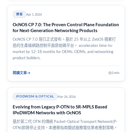
Apr 1, 2026
博客
OcNOS CP 7.0: The Proven Control Plane Foundation
for Next-Generation Networking Products
OcNOS CP 7.0 現已正式發布。基於 25 年以上 ZebOS 積累打
造的生產級網路控制平面原始碼平台。 accelerates time-to-
market by 12-18 months for OEMs, ODMs, and networking
product builders.
閱讀文章
2 min
Mar 26, 2026
IPODWDM & OPTICAL
Evolving from Legacy P-OTN to SR-MPLS Based
IPoDWDM Networks with OcNOS
基於第二代 OTN 的傳統 Packet-Optical Transport Network(P-
OTN)即將停止支持。本遷移指南闡述服務電信業者應對策略。