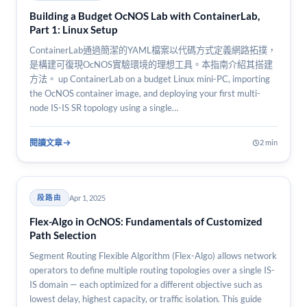
Building a Budget OcNOS Lab with ContainerLab,
Part 1: Linux Setup
ContainerLab通過簡潔的YAML檔案以代碼方式定義網路拓撲，
是構建可復現OcNOS實驗環境的理想工具。本指南介紹其搭建
方法。 up ContainerLab on a budget Linux mini-PC, importing
the OcNOS container image, and deploying your first multi-
node IS-IS SR topology using a single…
閱讀文章
2 min
Apr 1, 2025
段路由
Flex-Algo in OcNOS: Fundamentals of Customized
Path Selection
Segment Routing Flexible Algorithm (Flex-Algo) allows network
operators to define multiple routing topologies over a single IS-
IS domain — each optimized for a different objective such as
lowest delay, highest capacity, or traffic isolation. This guide