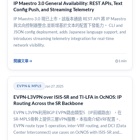
IP Maestro 3.0 General Availability: REST APIs, Text
Config Push, and Streaming Telemetry
IP Maestro 3.0 現已上市。該版本通過 REST API 將 IP Maestro
與北向控制器整合,並新增基於文本的配置下發能力。 CLI and
JSON config deployment, adds Japanese language support, and
introduces streaming telemetry integration for real-time
network visibility.
閱讀文章
1 min
Jan 27, 2025
EVPN & MPLS
EVPN-L3VPN over ISIS-SR and TI-LFA in OcNOS: IP
Routing Across the SR Backbone
EVPN L3VPN利用BGP EVPN路由類型5（IP前綴路由），在
SR-MPLS骨幹上提供三層VPN服務。本指南介紹VRF配置。,
EVPN route type 5 operation, inter-VRF routing, and DCI (Data
Center Interconnect) use cases on OcNOS with ISIS-SR and…