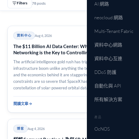
Filters
78 posts
AI 網路
neocloud 網路
Multi-Tenant Fabric
Aug 6, 2026
資料中心
資料中心網路
The $11 Billion AI Data Center: Why Open
Networking is the Key to Controlling TCO
資料中心互連
The artificial intelligence gold rush has triggered an
infrastructure boom unlike anything the tech industry has seen,
DDoS 防護
and the economics behind it are staggering. Power and land
constraints are so severe that SpaceX has filed plans for a
自動化與 API
constellation of solar-powered orbital data centers, betting
that…
所有解決方案
閱讀文章
3 min
產品
OcNOS
Aug 4, 2026
博客