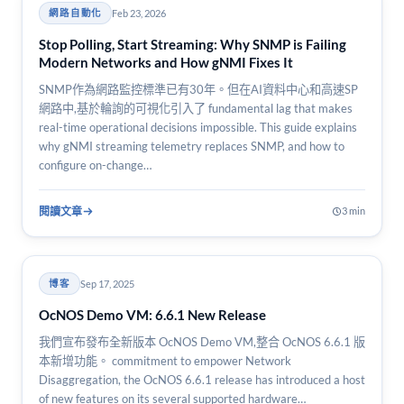
Feb 23, 2026
網路自動化
Stop Polling, Start Streaming: Why SNMP is Failing
Modern Networks and How gNMI Fixes It
SNMP作為網路監控標準已有30年。但在AI資料中心和高速SP
網路中,基於輪詢的可視化引入了 fundamental lag that makes
real-time operational decisions impossible. This guide explains
why gNMI streaming telemetry replaces SNMP, and how to
configure on-change…
閱讀文章
3 min
Sep 17, 2025
博客
OcNOS Demo VM: 6.6.1 New Release
我們宣布發布全新版本 OcNOS Demo VM,整合 OcNOS 6.6.1 版
本新增功能。 commitment to empower Network
Disaggregation, the OcNOS 6.6.1 release has introduced a host
of new features on its several supported hardware…