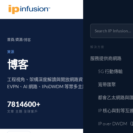
首頁
資源
/
/
博客
解決方案
資源
服務提供商網路
博客
5G 行動傳輸
工程視角、架構深度解讀與開放網路資訊：涵蓋 SR‑MPLS、
寬帶匯聚
EVPN、AI 網路、IPoDWDM 等眾多主題。
都會乙太網路與
78
14
600+
IP 核心與對等互
文章
主題
全球客戶
IP over DWD