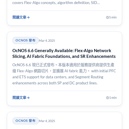
covers Flex-Algo concepts, algorithm definition, SID
assignment, and OcNOS…
閱讀文章
5 min
Mar 4, 2025
OCNOS 發布
OcNOS 6.6 Generally Available: Flex-Algo Network
Slicing, AI Fabric Foundations, and SR Enhancements
OcNOS 6.6 現已正式發布。本版本適用於服務提供商提供生產
級 Flex-Algo 網路切片，並擴展 AI fabric 能力。 with initial PFC
and ETS support for data centers, and Segment Routing
enhancements across both SP and DC product lines.
閱讀文章
1 min
Mar 4, 2025
OCNOS 發布