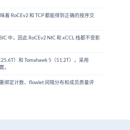
 RoCEv2 和 TCP 都能得到正确的按序交
 中，因此 RoCEv2 NIC 和 xCCL 栈都不受影
4（25.6T）和 Tomahawk 5（51.2T），采用
 配置。
员重绑定计数、flowlet 间隔分布和成员质量评