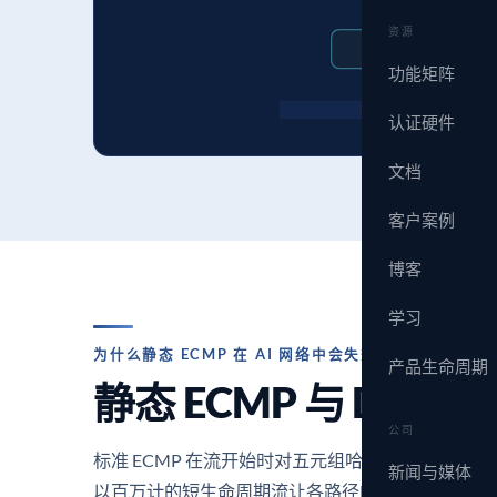
资源
GPU-0
功能矩阵
DLB · Q
认证硬件
文档
客户案例
博客
学习
为什么静态 ECMP 在 AI 网络中会失效
产品生命周期
静态 ECMP 与 DLB
公司
标准 ECMP 在流开始时对五元组哈希，并在整条流
新闻与媒体
以百万计的短生命周期流让各路径的利用率趋于平滑。而在 