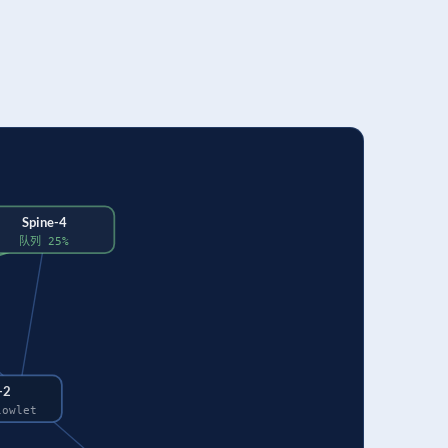
Spine-4
队列 25%
-2
lowlet