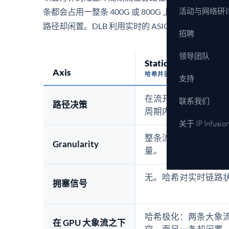
活动与网络研
条都会占用一整条 400G 或 800G 上行链路长
路径却闲置。DLB 利用实时的 ASIC 遥测在每个 flo
招聘
领导团队
Static ECMP
Axis
哈希并固定
支持
在流开始时对五元组
联系我们
路径决策
周期内将其固定。
关于 IP Infusio
整条流。单次哈希选
Granularity
量。
无。哈希对实时链路
拥塞信号
哈希极化：两条大象
在 GPU 大象流之下