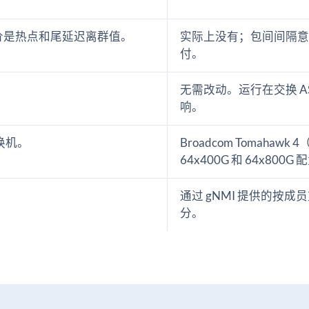
。
价是热点和尾延迟离群值。
实际上没有；包间间隔意味着
付。
。
无需改动。运行在交换 ASIC
响。
交换机。
Broadcom Tomahawk 
64x400G 和 64x800G
通过 gNMI 提供的按成
分。