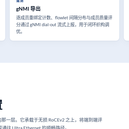
遥测
gNMI 导出
逐成员重绑定计数、flowlet 间隔分布与成员质量评
分通过 gNMI dial-out 流式上报，用于闭环织构调
优。
置
那一层。它承载于无损 RoCEv2 之上，将端到端评
通往 Ultra Ethernet 的顺畅路径。