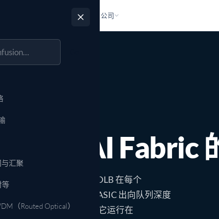
品
合作伙伴
资源
公司
数据中心与 AI
新闻与媒体
认证硬件
技术合作伙伴
OcNOS-DC
活动与网络研讨会
文档
招聘
商
商的 NOS
最新公告
40+ 已验证平台
硬件、silicon、光模块与软件
数据中心 NOS
MWC、SCTE、OCP
技术文档与指南
加入团队
Go
AI 网络
领导团队
博客
支持
学习
联系我们
P 平台，五种用例
无损 800G RoCEv2，GPU fabric
tems
面向 OEM 的 OcNOS
管理团队
技术洞察
TAC 与 RMA
OcNOS 培训视频
取得联系
器（HW +
Flex 与 CP 选项
neocloud 网络
钟（PTP/SyncE）
用一张 fabric 承载 AI 训练与推理
络
 →
于 IP Infusion →
多租户 fabric
P / FWA
共享 GPU fabric 上的按租户 VRF
输
聚
数据中心网络
向 AI Fabri
、EVPN 环网
EVPN-VXLAN leaf-spine，800G
数据中心互联
网与汇聚
R-MPLS 核心
跨站点的 400G 相干 DCI
衡，而非静态哈希 ECMP。
DLB 在每个
Routed Optical）
对等
安全与运维
R/ZR+ 相干光
重新评估路径，利用实时的 ASIC 出向队列深度
DDoS 防护
DWDM（Routed Optical）
在单条上行链路上发生冲突。它运行在
BGP Flowspec + FastNetMon