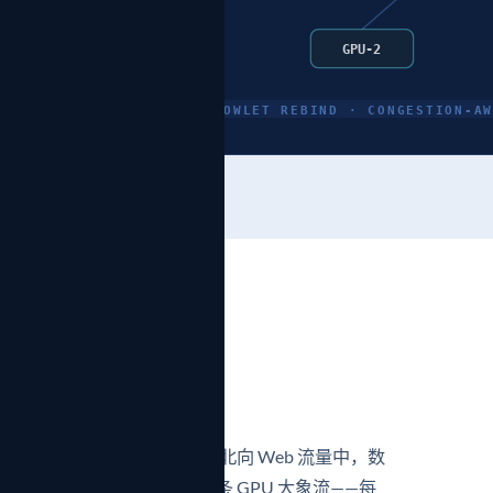
GPU-1
GPU-2
UEUE-DEPTH FEEDBACK · FLOWLET REBIND · CONGESTION-AW
，逐项对比
的生命周期内将其固定。在南北向 Web 流量中，数
AI fabric 上，寥寥几条 GPU 大象流——每