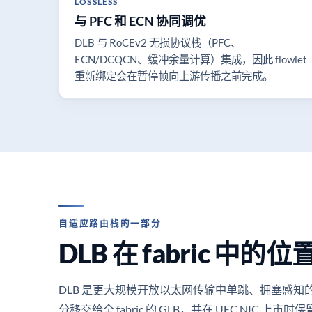
LOSSLESS
与 PFC 和 ECN 协同调优
DLB 与 RoCEv2 无损协议栈（PFC、
ECN/DCQCN、缓冲余量计算）集成，因此 flowlet
重新绑定会在暂停帧向上游传播之前完成。
自适应路由栈的一部分
DLB 在 fabric 中的位
DLB 是更大规模开放以太网传输中单跳、拥塞感知的
分移交给全 fabric 的 GLB，并在 UEC NIC 上市时保留