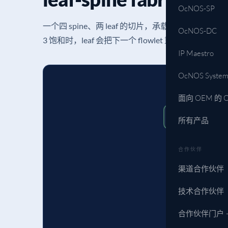
OcNOS-SP
一个四 spine、两 leaf 的切片，承载 GPU AllRe
OcNOS-DC
3 饱和时，leaf 会把下一个 flowlet 重新分箱到
IP Maestro
OcNOS System
面向 OEM 的 
Spine-1
所有产品
队列 18%
合作伙伴
渠道合作伙伴
技术合作伙伴
L
DLB ·
合作伙伴门户 