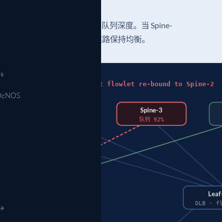
duce 流量。DLB 实时测量本地出向队列深度。当 Spine-
负载较轻的 spine 上，让四条上行链路保持均衡。
s
Spine-3 congested · next flowlet re-bound to Spine-2
OcNOS
Spine-2
Spine-3
队列 22%
队列 92%
eaf-1
Leaf
 flowlet
DLB · f
→