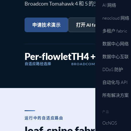
Broadcom Tomahawk 4 和 5 的交换 ASI
AI 网络
neocloud 网络
申请技术演示
打开 AI fabric 设计套件
所有解决方案 →
多租户 fabric
数据中心网络
Per-flowlet
TH4 + TH5
数据中心互联
自适应路径选择
BROADCOM TOMAHAWK 25.6T 
DDoS 防护
自动化与 API
所有解决方案
产品
运行中的自适应路由
OcNOS
leaf-spine fabric