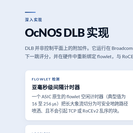
深入实现
OcNOS DLB 实现
DLB 并非控制平面上的附加件。它运行在 Broadc
下一跳评分，并在硬件中重新绑定 flowlet，与 RoC
FLOWLET 检测
亚毫秒级间隔计时器
一个 ASIC 原生的 flowlet 空闲计时器（典型值为
16 至 256 µs）把长大象流切分为可安全地跨路径
喷洒、且不会引起 TCP 或 RoCEv2 乱序的块。