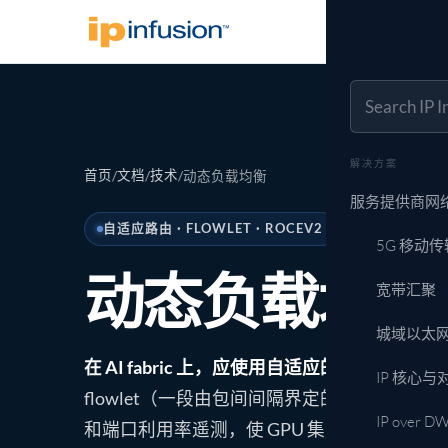
解决方案
产
服务提供商
OcNOS
渠道合作伙伴
功能矩阵
OcNOS-SP
运营商与AI网络，统一平
经销商与系统集成
产品选择器
面向服务提供
台
服务提供商网络
客户案例
一个 OcNOS-S
合作伙伴门户 →
IP Maestro
OcNOS Sys
真实部署案例
解决方案
网元管理与监控
5G 移动传输
交换机与路由
首页
文档
技术
/
/
/
动态负载均衡
SW）
xHaul、运营商级时
服务提供商网
产品生命周期
关
宽带汇聚
自适应路由 · FLOWLET · ROCEV2
所有产品 →
FTTx / PON / WIS
5G 移动传
城域以太网与汇
动态负载均衡：面
MEF 电信级以太网
宽带汇聚
IP 核心与对等
城域以太
完整路由表 BGP，S
在 AI fabric 上，应使用自适应的动态负载均
IP over DWDM（
IP 核心与
100G 与 400G Z
flowlet（一段由包间间隔界定的子流块）上
IP over 
和端口利用率遥测，使 GPU 集合通信不再