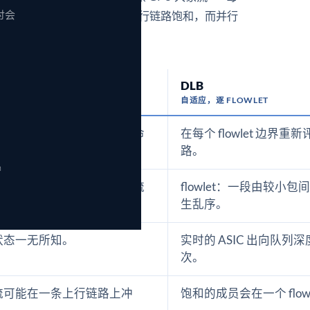
讨会
达数秒——会引发哈希极化：一些上行链路饱和，而并行
wlet 上重新评估路径。
DLB
自适应，逐 FLOWLET
哈希一次，并在整条流的生命
在每个 flowlet 边
路。
n
择支配着长达数秒的大象流流
flowlet：一段由较
生乱序。
状态一无所知。
实时的 ASIC 出向队
次。
流可能在一条上行链路上冲
饱和的成员会在一个 flo