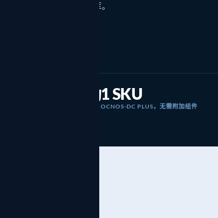
C 中，无需改动 NIC 或集合通信库。
自动化与 API
NETCONF、gNMI、模型驱动运维
零 NIC 改动
1 SKU
/ 51.2T
运行在交换 ASIC 中
OCNOS-DC PLUS，无需附加组件
 上的自适应路由