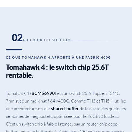
02
AU CŒUR DU SILICIUM
CE QUE TOMAHAWK 4 APPORTE À UNE FABRIC 400G
Tomahawk 4 : le switch chip 25.6T
rentable.
Tomahawk 4 (
) est un switch 25.6 Tbps en TSMC
BCM56990
7nm avec un radix natif 64×400G. Comme TH3 et TH5, il utilise
une architecture on-die
de la classe des quelques
shared-buffer
centaines de mégaoctets, optimisée pour le RoCEv2 lossless.
C'est un switch chip à faible latence, pas un router chip deep-
buffer : pour un buffering à l'échelle du GB vous vous tournerez