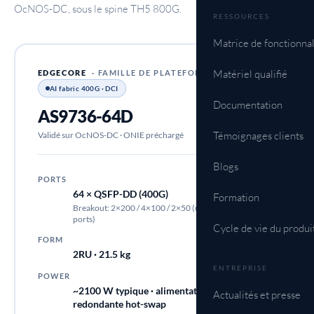
OcNOS-DC, sous le spine TH5 800G.
RESSOURCES
Matrice de fonctionnal
Matériel qualifié
EDGECORE
· FAMILLE DE PLATEFORMES DCS520
AI fabric 400G · DCI
Documentation
AS9736-64D
Témoignages clients
Validé sur OcNOS-DC · ONIE préchargé
Blogs
PORTS
64 × QSFP-DD (400G)
Formation
Breakout: 2×200 / 4×100 / 2×50 (up to 256 logical
ports)
Cycle de vie du produi
FORM
2RU · 21.5 kg
ENTREPRISE
POWER
~2100 W typique · alimentation AC
Actualités et presse
redondante hot-swap