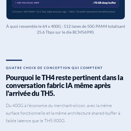
À quoi ressemble le 64 x 400G : 512 lanes de 50G PAM4 totalisant
25.6 Tbps sur le die BCM56990.
QUATRE CHOIX DE CONCEPTION QUI COMPTENT
Pourquoi le TH4 reste pertinent dans la
conversation fabric IA même après
l'arrivée du TH5.
Du 400G à l'économie du merchant-silicon, avec la même
surface fonctionnelle et la même architecture shared-buffer à
faible latence que le TH5 800G.