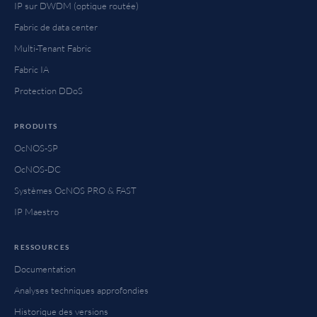
IP sur DWDM (optique routée)
Fabric de data center
Multi-Tenant Fabric
Fabric IA
Protection DDoS
PRODUITS
OcNOS-SP
OcNOS-DC
Systèmes OcNOS PRO & FAST
IP Maestro
RESSOURCES
Documentation
Analyses techniques approfondies
Historique des versions