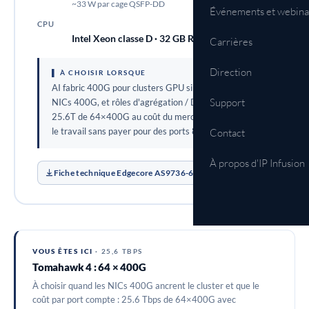
~33 W par cage QSFP-DD
Événements et webina
CPU
Intel Xeon classe D · 32 GB RAM
Carrières
Direction
▌ À CHOISIR LORSQUE
AI fabric 400G pour clusters GPU single-pod sur
Support
NICs 400G, et rôles d'agrégation / DCI 400G, où
25.6T de 64×400G au coût du merchant-silicon fait
le travail sans payer pour des ports 800G.
Contact
À propos d'IP Infusion
Fiche technique Edgecore AS9736-64D
PDF
VOUS ÊTES ICI
· 25,6 TBPS
Tomahawk 4 : 64 × 400G
À choisir quand les NICs 400G ancrent le cluster et que le
coût par port compte : 25.6 Tbps de 64×400G avec