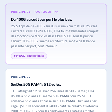
PRINCIPE 01 · POURQUOI TH4
Du 400G au coût par port le plus bas.
25.6 Tbps de 64×400G sur du silicium 7nm mature. Pour les
clusters sur NICs GPU 400G, TH4 fournit l'ensemble complet
des fonctions de fabric lossless OcNOS-DC sous le prix du
silicium TH5 800G : même architecture, moitié de la bande
passante par port, coût inférieur.
64×400G · coût optimisé
PRINCIPE 02
SerDes 50G PAM4 : 512 voies.
TH3 atteignait 12.8T avec 256 lanes de 50G PAM4 ; TH4
double à 512 lanes au même 50G PAM4 pour 25.6T ; TH5
conserve 512 lanes et passe au 100G PAM4. Huit lanes par
cage QSFP-DD donnent du 400G natif ; le breakout s'étend à
200G/100G/50G pour les déploiements à vitesses mixtes.