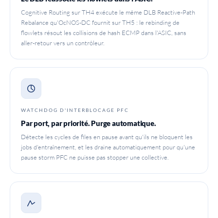
Cognitive Routing sur TH4 exécute le même DLB Reactive-Path
Rebalance qu'OcNOS-DC fournit sur TH5 : le rebinding de
flowlets résout les collisions de hash ECMP dans l'ASIC, sans
aller-retour vers un contrôleur.
WATCHDOG D'INTERBLOCAGE PFC
Par port, par priorité. Purge automatique.
Détecte les cycles de files en pause avant qu'ils ne bloquent les
jobs d'entraînement, et les draine automatiquement pour qu'une
pause storm PFC ne puisse pas stopper une collective.