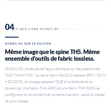
04
CE QUE LIVRE OCNOS-DC
OCNOS-DC SUR CE SILICON
Même image que le spine TH5. Même
ensemble d'outils de fabric lossless.
OcNOS-DC s'exécute de façon identique sur les plateformes
TH3, TH4 et TH5 : la même fabric RoCEv2 lossless (PFC + ECN
+ DCQCN), le routage adaptatif DLB et la télémétrie en
streaming. Une fabric TH4 400G et une fabric TH5 800G se
configurent et s'exploitent de la même manière ; seule la vitesse
de port change.