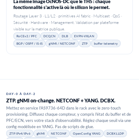
La même image OcNOS-DC que le TH5 : chaque
fonctionnalité s'active là où le silicon le permet.
Routage Layer 3 · L1/L2 · primitives AI fabric · Multicast · QoS ·
Sécurité · Hardware · Management. Validation par plateforme
visible sur la matrice publique.
RoCEv2 / PFC
DCQCN
DLB
EVPN-VXLAN
BGP / OSPF / IS-IS
gNMI / NETCONF
ZTP
buffer telemetry
DAY-0 À DAY-2
ZTP. gNMI on-change. NETCONF + YANG. DCBX.
Mettez en service l'AS9736-64D dans le rack avec le zero-touch
provisioning. Diffusez chaque compteur, y compris l'état du buffer et de
PFC/ECN, vers votre stack d'observabilité. Réglez chaque seuil via une
config modélisée en YANG. Pas de scripts de glue.
ZTP IPv4/IPv6
gNMI
NETCONF
OpenConfig YANG
DCBX LLDP