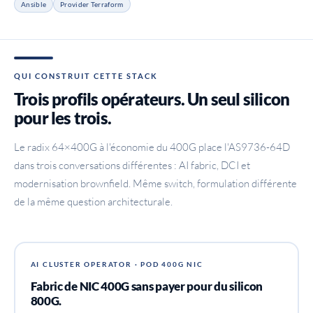
Ansible
Provider Terraform
QUI CONSTRUIT CETTE STACK
Trois profils opérateurs. Un seul silicon
pour les trois.
Le radix 64×400G à l'économie du 400G place l'AS9736-64D
dans trois conversations différentes : AI fabric, DCI et
modernisation brownfield. Même switch, formulation différente
de la même question architecturale.
AI CLUSTER OPERATOR · POD 400G NIC
Fabric de NIC 400G sans payer pour du silicon
800G.