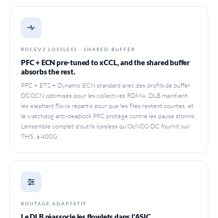
ROCEV2 LOSSLESS · SHARED-BUFFER
PFC + ECN pre-tuned to xCCL, and the shared buffer
absorbs the rest.
PFC + ETS + Dynamic ECN standard avec des profils de buffer
DCQCN optimisés pour les collectives RDMA. DLB maintient
les elephant flows répartis pour que les files restent courtes, et
le watchdog anti-deadlock PFC protège contre les pause storms.
L'ensemble complet d'outils lossless qu'OcNOS-DC fournit sur
TH5, à 400G.
ROUTAGE ADAPTATIF
Le DLB réassocie les flowlets dans l'ASIC.