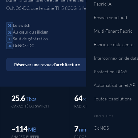
buffer à faible latence et le même ensemble de fonctions
Fabric IA
OcNOS-DC que le spine TH5 800G, à l'économie du 400G.
Réseau neocloud
Le switch
01
Multi-Tenant Fabric
Au cœur du silicium
02
Saut de génération
03
Fabric de data center
OcNOS-DC
04
Interconnexion de dat
Réserver une revue d'architecture
Essayez la VM OcNOS
Protection DDoS
Automatisation et API
25.6
64
Tbps
×400G
Toutes les solutions
CAPACITÉ DU SWITCH
RADIX DE PORTS NATIF
PRODUITS
~114
7
OcNOS
MB
nm
SHARED BUFFER
PROCÉDÉ TSMC N7