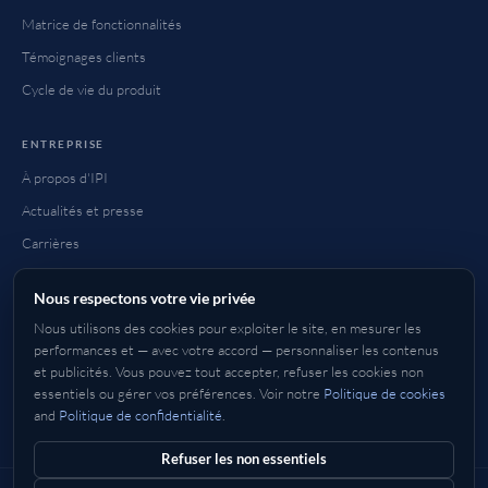
Matrice de fonctionnalités
Témoignages clients
Cycle de vie du produit
ENTREPRISE
À propos d'IPI
Actualités et presse
Carrières
Contact
Nous respectons votre vie privée
FAQ
Nous utilisons des cookies pour exploiter le site, en mesurer les
Comment acheter
performances et — avec votre accord — personnaliser les contenus
et publicités. Vous pouvez tout accepter, refuser les cookies non
essentiels ou gérer vos préférences. Voir notre
Politique de cookies
and
Politique de confidentialité
.
Anglais
Deutsch
Français
Italiano
Espagnol
日本語
한국어
中文
简体
繁體
Refuser les non essentiels