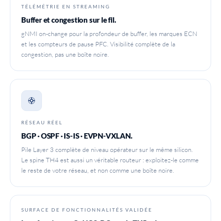
TÉLÉMÉTRIE EN STREAMING
Buffer et congestion sur le fil.
gNMI on-change pour la profondeur de buffer, les marques ECN
et les compteurs de pause PFC. Visibilité complète de la
congestion, pas une boîte noire.
RÉSEAU RÉEL
BGP · OSPF · IS-IS · EVPN-VXLAN.
Pile Layer 3 complète de niveau opérateur sur le même silicon.
Le spine TH4 est aussi un véritable routeur : exploitez-le comme
le reste de votre réseau, et non comme une boîte noire.
SURFACE DE FONCTIONNALITÉS VALIDÉE