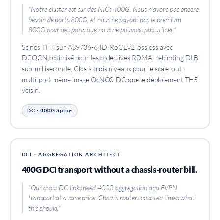
"Notre cluster est sur des NICs 400G. Nous n'avons pas encore
besoin de ports 800G, et nous ne payons pas le premium
800G pour des ports que nous ne pouvons pas utiliser."
Spines TH4 sur AS9736-64D, RoCEv2 lossless avec
DCQCN optimisé pour les collectives RDMA, rebinding DLB
sub-milliseconde. Clos à trois niveaux pour le scale-out
multi-pod, même image OcNOS-DC que le déploiement TH5
voisin.
DC · 400G Spine
DCI · AGGREGATION ARCHITECT
400G DCI transport without a chassis-router bill.
"Our cross-DC links need 400G aggregation and EVPN
transport at a sane price. Chassis routers cost ten times what
this should."