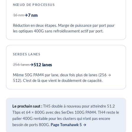
NŒUD DE PROCESSUS
7 nm
16 nm
→
Réduction en deux étapes. Marge de puissance par port pour
les optiques 400G sans refroidissement actif par port.
SERDES LANES
512 lanes
256 lanes
→
Même 50G PAM4 par lane, deux fois plus de lanes (256 →
512). C'est de là que vient le doublement de capacité.
Le prochain saut :
TH5 double à nouveau pour atteindre 51.2
Tbps et 64 × 800G avec des SerDes 100G PAM4. TH4 reste le
palier 400G rentable pour les clusters qui n'ont pas encore
besoin de ports 800G.
Page Tomahawk 5 →