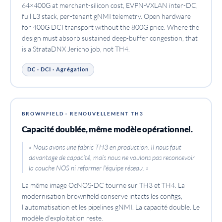
64×400G at merchant-silicon cost, EVPN-VXLAN inter-DC,
full L3 stack, per-tenant gNMI telemetry. Open hardware
for 400G DCI transport without the 800G price. Where the
design must absorb sustained deep-buffer congestion, that
is a StrataDNX Jericho job, not TH4.
DC · DCI · Agrégation
BROWNFIELD · RENOUVELLEMENT TH3
Capacité doublée, même modèle opérationnel.
« Nous avons une fabric TH3 en production. Il nous faut
davantage de capacité, mais nous ne voulons pas reconcevoir
la couche NOS ni reformer l'équipe réseau. »
La même image OcNOS-DC tourne sur TH3 et TH4. La
modernisation brownfield conserve intacts les configs,
l'automatisation et les pipelines gNMI. La capacité double. Le
modèle d'exploitation reste.