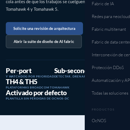
cola antes de que los trabajos se cuelguen, sobre Broadcom
Fabric de IA
Tomahawk 4 y Tomahawk 5.
Redes para neocloud
Solicite una revisión de arquitectura
Fabric multitenant
Abrir la suite de diseño de AI fabric
Fabric de data cente
Interconexión de cen
Protección DDoS
Per-port
Sub-second
Y WATCHDOG POR PRIORIDAD
DETECTAR, DRENAR, RESTAURAR
Automatización y AP
TH4 & TH5
PLATAFORMAS BROADCOM TOMAHAWK
Activado por defecto
Todas las soluciones
PLANTILLA SIN PÉRDIDAS DE OCNOS-DC
PRODUCTOS
OcNOS