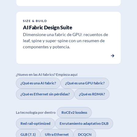
SIZE & BUILD
AI Fabric Design Suite
Dimensione una fabric de GPU: recuentos de
leaf, spine y super-spine con un resumen de
componentes y potencia.
→
¿Nuevo en las AI fabrics? Empieza aquí
¿Qué es una AI fabric?
¿Qué es una GPU fabric?
¿Qué es Ethernet sin pérdidas?
¿Qué es RDMA?
La tecnología por dentro
RoCEv2 lossless
Red rail-optimized
Enrutamiento adaptativo DLB
GLB (7.1)
Ultra Ethernet
DCQCN