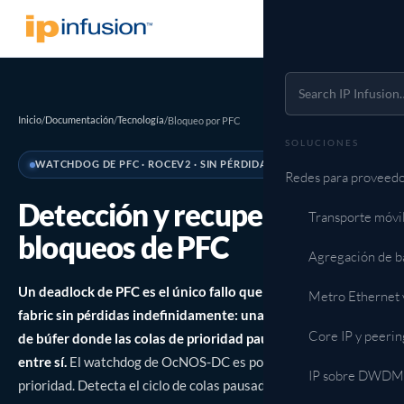
Inicio
Documentación
Tecnología
/
/
/
Bloqueo por PFC
SOLUCIONES
WATCHDOG DE PFC · ROCEV2 · SIN PÉRDIDAS
Redes para proveedo
Detección y recuperación de
Transporte móvi
bloqueos de PFC
Agregación de b
Un deadlock de PFC es el único fallo que puede colgar una
Metro Ethernet 
fabric sin pérdidas indefinidamente: una dependencia cíclica
Core IP y peerin
de búfer donde las colas de prioridad pausadas se esperan
entre sí.
El watchdog de OcNOS-DC es por puerto y por
IP sobre DWDM (
prioridad. Detecta el ciclo de colas pausadas y autodrena la