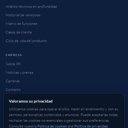
Análisis técnicos en profundidad
Historial de versiones
Matriz de funciones
Casos de cliente
Ciclo de vida del producto
EMPRESA
Sobre IPI
Noticias y prensa
Carreras
Contacto
Preguntas frecuentes
Valoramos su privacidad
Cómo comprar
Utilizamos cookies para operar el sitio, medir el rendimiento y, con su
permiso, personalizar contenidos y anuncios. Puede aceptarlas todas,
rechazar las cookies no esenciales o gestionar sus preferencias.
Consulte nuestra
Política de cookies
and
Política de privacidad
.