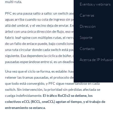
multi-ruta.
Eventos y webinars
PFC es una pausa salto a salto: un switch aserta pausa a su vecino
Carreras
aguas arriba cuando su cola de ingreso sin pérdidas se llena más
allá del umbral, y el vecino deja de enviar. En una topología en
Dirección
árbol con una única dirección de flujo, eso es seguro. En una
Soporte
fabric leaf-spine con múltiples rutas, el rerruteo ECMP alrededor
de un fallo de enlace puede, bajo condiciones específicas, crear
Contacto
una ruta circular donde cada switch está pausado esperando al
siguiente. Esa dependencia cíclica de búfer, colas de prioridad
Acerca de IP Infusio
pausadas esperándose entre sí, es un deadlock de PFC.
Una vez que el ciclo se forma, es estable: hay suficiente búfer para
retener las tramas pausadas, el protocolo de enrutamiento cree
que todo está convergido, y PFC sigue reasertándose en cada
switch. Sin intervención, la prioridad sin pérdidas afectada se
cuelga indefinidamente.
El tráfico RoCEv2 se detiene, los
colectivos xCCL (RCCL, oneCCL) agotan el tiempo, y el trabajo de
entrenamiento se estanca.