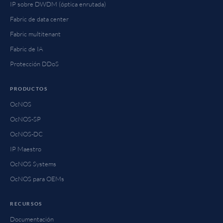
IP sobre DWDM (óptica enrutada)
Fabric de data center
Fabric multitenant
Fabric de IA
Protección DDoS
PRODUCTOS
OcNOS
OcNOS-SP
OcNOS-DC
IP Maestro
OcNOS Systems
OcNOS para OEMs
RECURSOS
Documentación