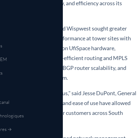
 performance, scalability, and efficiency across its
e growth.
utions, Celerity Internet and Wispwest sought greater
core, as well as improved performance at tower sites with
s
P-MPLS software running on UfiSpace hardware,
to deliver compact, energy-efficient routing and MPLS
OEM
 them to achieve superior BGP router scalability, and
ts
tire network to this platform.
been a game-changer for us," said Jesse DuPont, General
canal
 performance, scalability, and ease of use have allowed
intaining reliability for our customers across South
chnologiques
ires →