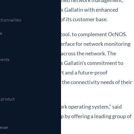
nterface (CLI) has streamlined network management,
 transition. OcNOS provides Gallatin with enhanced
eeting the growing demands of its customer base.
tionnalités
ié
o, a GUI-based management tool, to complement OcNOS.
tro offers an intuitive interface for network monitoring
n
ns and enhancing visibility across the network. The
ients
pace hardware underscores Gallatin's commitment to
ces. With exceptional support and a future-proof
 are well-equipped to meet the connectivity needs of their
 produit
s the maturity of our network operating system," said
ntains its market leadership by offering a leading group of
resse