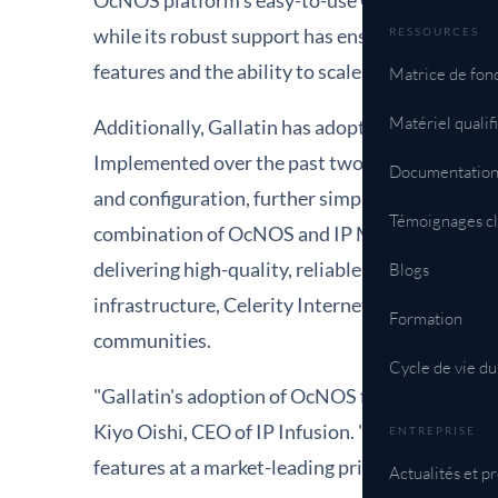
OcNOS platform's easy-to-use Command Line I
while its robust support has ensured a smooth
RESSOURCES
features and the ability to scale efficiently, m
Matrice de fonc
Matériel qualif
Additionally, Gallatin has adopted IP Maestr
Implemented over the past two months, IP Maes
Documentatio
and configuration, further simplifying operatio
Témoignages cl
combination of OcNOS and IP Maestro on UfiS
delivering high-quality, reliable internet servi
Blogs
infrastructure, Celerity Internet and Wispwest
Formation
communities.
Cycle de vie du
"Gallatin's adoption of OcNOS further validate
Kiyo Oishi, CEO of IP Infusion. "IP Infusion mai
ENTREPRISE
features at a market-leading price."
Actualités et p