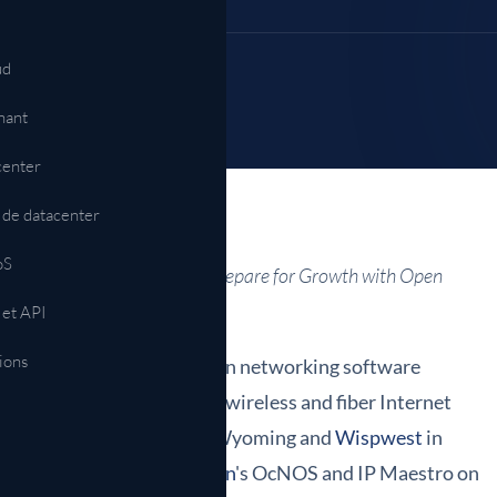
Automatisation et API
NETCONF, gNMI, exploitation pilotée par m
ud
ions →
nant
center
 de datacenter
oS
erity Internet and Wispwest Prepare for Growth with Open
 et API
tions
usion
, a global leader in open networking software
ss Internet LLC, a leading wireless and fiber Internet
rnet
in South Dakota and Wyoming and
Wispwest
in
rade by adopting
IP Infusion
's OcNOS and IP Maestro on