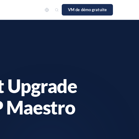
VM de démo gratuite
ières
ndre l'équipe
act
 contacter
IA
t Upgrade
P Maestro