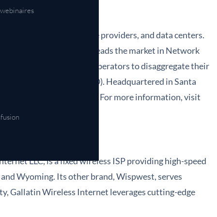
webinaires
tions for carriers, service providers, and data centers.
eployments, IP Infusion leads the market in Network
NOS®, empowers network operators to disaggregate their
otal cost of ownership (TCO). Headquartered in Santa
sidiary of ACCESS CO., LTD. For more information, visit
nfusion
Internet LLC, is a fixed wireless ISP providing high-speed
a and Wyoming. Its other brand, Wispwest, serves
ty, Gallatin Wireless Internet leverages cutting-edge