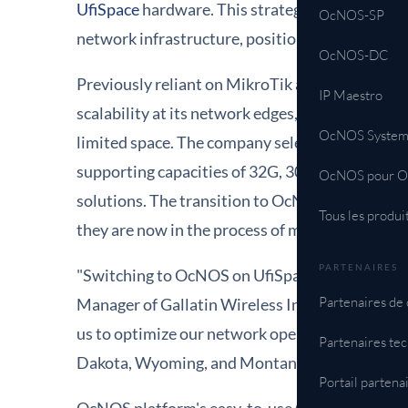
UfiSpace
hardware. This strategic move enhances
OcNOS-SP
network infrastructure, positioning it for futur
OcNOS-DC
Previously reliant on MikroTik and Juniper sol
IP Maestro
scalability at its network edges, borders, and 
OcNOS System
limited space. The company selected OcNOS-S
supporting capacities of 32G, 300G, and 800G, 
OcNOS pour 
solutions. The transition to OcNOS has enabled
Tous les produi
they are now in the process of migrating the en
PARTENAIRES
"Switching to OcNOS on UfiSpace hardware has 
Partenaires de 
Manager of Gallatin Wireless Internet LLC. "The
us to optimize our network operations while ma
Partenaires te
Dakota, Wyoming, and Montana."
Portail partena