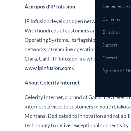
À propos d'IP Infusion
Événements et 
Carrières
IP Infusion develops open network software solu
With hundreds of customers and thousands of d
Direction
Operating Systems. Its flagship platform, Oc
Support
networks, streamline operations, and reduce t
Contact
Clara, Calif., IP Infusion is a wholly owned sub
www.ipinfusion.com/
.
À propos d'IP I
About Celerity Internet
Celerity Internet, a brand of Gallatin Wireless 
internet services to customers in South Dakot
Montana. Dedicated to innovation and reliabili
technology to deliver exceptional connectivity.