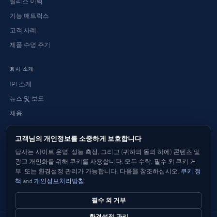
릴리스 이력
기능 매트릭스
고객 사례
제품 수명 주기
회사 소개
IPI 소개
뉴스 및 보도
채용
연락처
고객님의 개인정보를 소중하게 보호합니다
자주 묻는 질문
당사는 사이트 운영, 성능 측정, 그리고 (귀하의 동의 하에) 콘텐츠 및
구매 방법
광고 개인화를 위해 쿠키를 사용합니다. 모두 수락, 필수 외 쿠키 거
부, 또는 환경설정 관리가 가능합니다. 다음을 참조하십시오.
쿠키 정
책
and
개인정보처리방침
.
영어
Deutsch
프랑스어
Italiano
스페인어
日本語
한국어
中文
简体
繁體
필수 외 거부
환경설정 관리