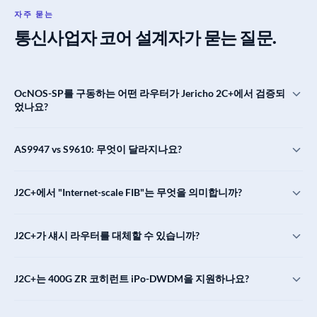
자주 묻는
통신사업자 코어 설계자가 묻는 질문.
OcNOS-SP를 구동하는 어떤 라우터가 Jericho 2C+에서 검증되
었나요?
두 개의 open-hardware 플랫폼이
서로 다른 용량 계층
:
Edgecore
AS9947 vs S9610: 무엇이 달라지나요?
AS9947-36XKB
(단일 BCM88850, 7.2 Tbps, 24 × 100G + 12 × 400G
+ 4 × 10G) 및
UfiSpace S9610-36D
(single BCM88850, 14.4 Tbps, 36
두 플랫폼 모두 동일한 OcNOS-SP 이미지를 실행하는 단일 BCM88850
× 400G)에 있습니다. 둘 다 OcNOS-SP를 실행합니다: 동일한 이미지, 동
J2C+에서 "Internet-scale FIB"는 무엇을 의미합니까?
die입니다; 차이는 포트 용량입니다. AS9947-36XKB는 더 작은 전력/비
일한 구성 모델. 역할이 요구하는 용량 계층과 포트 조합에 따라 선택하
용 범위로 7.2 Tbps의 포트 (24 × 100G + 12 × 400G + 4 × 10G)를 노출
십시오.
BCM88850은 forwarding plane을 위해 HBM-class deep buffer를 대용량
합니다. S9610-36D는 칩의 전체 14.4 Tbps를 36 × 400G로 노출합니
J2C+가 섀시 라우터를 대체할 수 있습니까?
외부 TCAM과 결합하여, 다음을 지원합니다
수백만 개의 BGP 경로 엔트
다. 이들을 다르게 구성하지 않습니다. tier-2 SP backbone 또는 regional
리
, 대규모 MPLS label 테이블, 그리고 전체 Internet 라우팅 테이블 (현재
ISP에는 AS9947을 선택하십시오. 2RU에서 14.4 Tbps가 제약 조건인
많은 tier-2 / regional 역할에는 그렇습니다. 전체 Internet FIB, MPLS 서
~1M IPv4 + ~250k IPv6 = ~1.25M routes, 증가 중)을 지원합니다. 여기
J2C+는 400G ZR 코히런트 iPo-DWDM을 지원하나요?
Tier-1 backbone, IXP edge, DCI super-spine에는 S9610을 선택하십시
비스 플레인, IEEE 1588 timing, 400G ZR coherent를 갖춘 7.2-14.4
에 대규모 L3VPN VRF 배포, RPKI ROAs, PIM multicast 상태를 위한 여유
오.
Tbps의 2RU pizza-box J2C+는 5년 전 중급 섀시 라우터가 처리하던 것
공간이 추가됩니다. 더 작은 Q-family 칩은 FIB 용량이 더 작습니다: SP
Yes.
모든 QSFP-DD 포트
검증된 두 플랫폼 모두 OIF/CMIS 준수 400G
을 훨씬 낮은 CapEx/OpEx로 커버합니다. 100+ Tbps 수요와 line-card 수