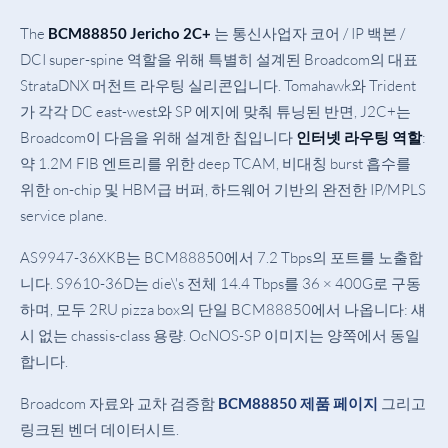
The
는 통신사업자 코어 / IP 백본 /
BCM88850 Jericho 2C+
DCI super-spine 역할을 위해 특별히 설계된 Broadcom의 대표
StrataDNX 머천트 라우팅 실리콘입니다. Tomahawk와 Trident
가 각각 DC east-west와 SP 에지에 맞춰 튜닝된 반면, J2C+는
Broadcom이 다음을 위해 설계한 칩입니다
:
인터넷 라우팅 역할
약 1.2M FIB 엔트리를 위한 deep TCAM, 비대칭 burst 흡수를
위한 on-chip 및 HBM급 버퍼, 하드웨어 기반의 완전한 IP/MPLS
service plane.
AS9947-36XKB는 BCM88850에서 7.2 Tbps의 포트를 노출합
니다. S9610-36D는 die\'s 전체 14.4 Tbps를 36 × 400G로 구동
하며, 모두 2RU pizza box의 단일 BCM88850에서 나옵니다: 섀
시 없는 chassis-class 용량. OcNOS-SP 이미지는 양쪽에서 동일
합니다.
Broadcom 자료와 교차 검증함
그리고
BCM88850 제품 페이지
링크된 벤더 데이터시트.