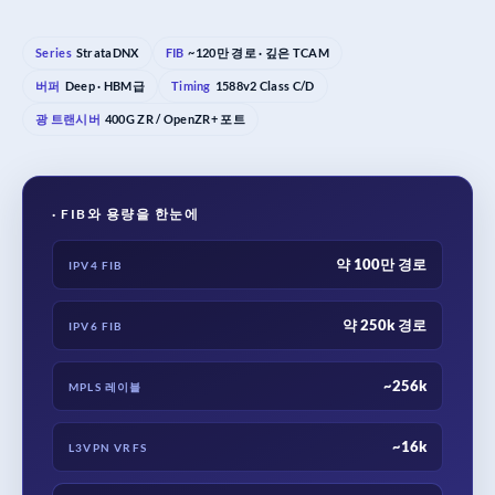
Series
StrataDNX
FIB
~120만 경로 · 깊은 TCAM
버퍼
Deep · HBM급
Timing
1588v2 Class C/D
광 트랜시버
400G ZR / OpenZR+ 포트
· FIB와 용량을 한눈에
약 100만 경로
IPV4 FIB
약 250k 경로
IPV6 FIB
~256k
MPLS 레이블
~16k
L3VPN VRFS