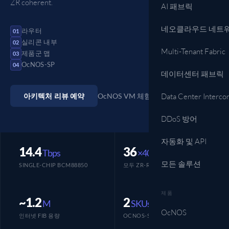
ZR coherent.
AI 패브릭
네오클라우드 네트
라우터
01
실리콘 내부
02
Multi-Tenant Fabric
제품군 맵
03
OcNOS-SP
04
데이터센터 패브릭
아키텍처 리뷰 예약
Data Center Interco
OcNOS VM 체험하기
DDoS 방어
자동화 및 API
14.4
36
Tbps
×400G
모든 솔루션
SINGLE-CHIP BCM88850
모두 ZR-READY (S9610)
제품
~1.2
2
M
SKUs
OcNOS
인터넷 FIB 용량
OCNOS-SP 검증 완료