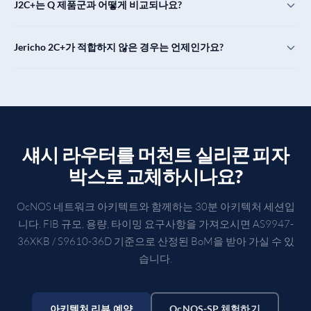
J2C+는 Q 제품군과 어떻게 비교되나요?
edge에는 적합하지만 코어에서의 전체 BGP transit에는 충분하지 않습
ZR 및 OpenZR+ 플러거블 coherent 광 모듈을 위한 케이지 전력 예산을
준의 N+1 이중화가 필요한 Tier-1 인터넷 backbone에는 여전히 섀시 라
니다.
갖추고 있습니다. AS9947-36XKB에서는 12 × 400G 포트가 이를 커버
우터가 정답입니다. 그 이하의 모든 경우에는 pizza-box J2C+가 경쟁력
역할이 다르면 규모도 다릅니다.
Q2U (BCM88280)
는 액세스 엣지입니
합니다. S9610-36D에서는 36 × 400G 포트 전체가 coherent를 지원하
Jericho 2C+가 적합하지 않은 경우는 언제인가요?
이 있으며, S9610-36D가 그 범위를 더욱 확장합니다.
다: 약 360 Gbps, cell-site / Tier-3 메트로.
Q2A (BCM88483)
메트로 애
므로, 라우터만으로 트랜스폰더 없는 메트로/지역 DWDM 링을 구축할
그리게이션입니다: 딥 버퍼와 타이밍을 갖춘 800 Gbps.
Q2C
수 있습니다. EVPN inter-DC는 광 구간 전반에 걸쳐 L2/L3 패브릭을 확
SP edge 또는 cell-site의 경우(Q2U가 훨씬 저렴합니다). metro 집선의 경
(BCM88820)
는 더 큰 metro 허브입니다: 더 높은 포트 밀도를 갖춘 2.4
장합니다.
우(Q2A가 적정 규모입니다). DC fabric의 경우(DC급 shared-buffer나
Tbps.
J2C+ (BCM88850)
는 carrier-core입니다: 전체 Internet FIB를 갖
RoCEv2가 없음: Trident 또는 Tomahawk). 800G 업링크의 경우(J2C+는
춘 14.4 Tbps single-chip. 일반적인 SP 아키텍처에서는: edge의 Q2U,
800G를 지원하지 않으며, TH5가 이를 위한 실리콘입니다). J2C+의 최
metro aggregation의 Q2A, regional/national 코어의 Q2C / J2C+. 동일한
적 지점은 "Internet 규모 FIB, deep buffer, 400G coherent가 함께 중요
OcNOS-SP 이미지가 이들 모두에서 실행됩니다.
섀시 라우터를 머천트 실리콘 피자
한 통신사업자급 코어/super-spine"입니다.
박스로 교체하시나요?
OcNOS 네트워크 아키텍트와 함께하는 30분 아키텍처 세션입
니다. FIB 규모, 용량, 타이밍 요구사항을 가져오시면 AS9947-
36XKB / S9610-36D 기준으로 산정된 BoM을 받아 가실 수 있
습니다.
아키텍처 리뷰 예약
OcNOS-SP 체험하기