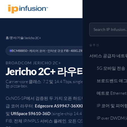
홈
문서
기술
/
/
/
Jericho 2C+
솔루션
BCM88850 · 캐리어 코어 · 인터넷 규모 FIB · 400G ZR 지원 준비 완료
서비스 공급자 네트
BROADCOM JERICHO 2C+
Jericho 2C+ 라우터
5G 모바일 전송
브로드밴드 애
Carrier-core 클래스. 7.2 및 14.4 Tbps, single-chip. 섀시를 대체하
는 pizza-box.
메트로 Ethern
OcNOS-SP에서 검증된 두 가지 오픈 하드웨어 2RU 통신사업자
IP 코어 및 피어
급 코어 라우터:
Edgecore AS9947-36XKB
(단일 칩 7.2 Tbps)
및
UfiSpace S9610-36D
(single-chip 14.4 Tbps). Internet-scale
IP over DW
FIB, 전체 IP/MPLS 서비스 플레인, 모든 QSFP-DD 포트의 400G