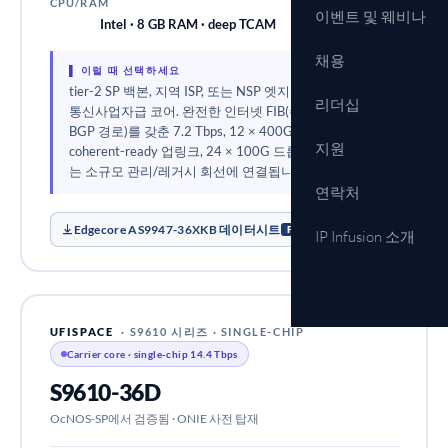
CPU/RAM
이벤트 및 웨비나
Intel · 8 GB RAM · deep TCAM
채용
▌ 이럴 때 선택하세요
tier-2 SP 백본, 지역 ISP, 또는 NSP 엣지를 위한 단일 칩
리더십
통신사업자급 코어. 완전한 인터넷 FIB(수백만 개의
BGP 경로)를 갖춘 7.2 Tbps, 12 × 400G QSFP-DD
지원
coherent-ready 업링크, 24 × 100G 드롭. 4 × 10G 포트
는 소규모 관리/레거시 회선에 연결됩니다.
연락처
Edgecore AS9947-36XKB 데이터시트
PDF
IP Infusion 소개
UFISPACE
· S9610 시리즈 · SINGLE-CHIP
Carrier core · single-chip 14.4 Tbps
S9610-36D
OcNOS-SP에서 검증됨 · ONIE 사전 탑재