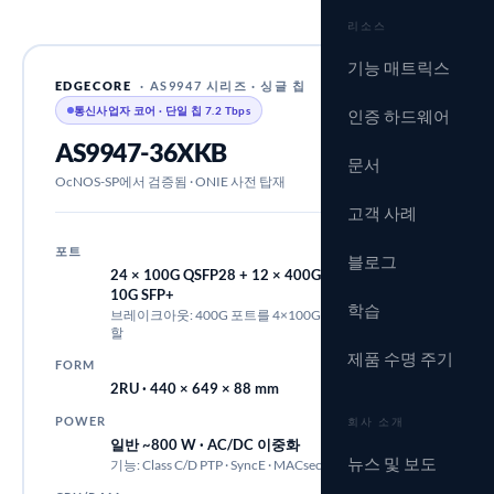
리소스
기능 매트릭스
EDGECORE
· AS9947 시리즈 · 싱글 칩
통신사업자 코어 · 단일 칩 7.2 Tbps
인증 하드웨어
AS9947-36XKB
문서
OcNOS-SP에서 검증됨 · ONIE 사전 탑재
고객 사례
포트
블로그
24 × 100G QSFP28 + 12 × 400G QSFP-DD + 4 ×
10G SFP+
학습
브레이크아웃: 400G 포트를 4×100G 또는 2×200G로 분
할
제품 수명 주기
FORM
2RU · 440 × 649 × 88 mm
POWER
회사 소개
일반 ~800 W · AC/DC 이중화
뉴스 및 보도
기능: Class C/D PTP · SyncE · MACsec · 400G ZR 지원