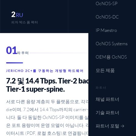
OcNOS-SP
2
RU
OcNOS-DC
피자 박스 폼 팩터
IP Maestro
OcNOS Systems
01
라우터
OEM용 OcNOS
모든 제품
JERICHO 2C+를 구동하는 개방형 하드웨어
7.2 및 14.4 Tbps. Tier-2 backbone 및
Tier-1 super-spine.
파트너
채널 파트너
서로 다른 용량 계층의 두 플랫폼으로, 각각 단일 BCM88850
die이며, 7.2에서 14.4 Tbps까지의 carrier-core 범위를 커버합
기술 파트너
니다. 둘 다 동일한 OcNOS-SP 이미지를 실행합니다; 선택 대상
은 포트 용량이며 운영 모델이 아닙니다. 각 카드는 전체 벤더 데
파트너 포털 →
이터시트 (PDF, 로컬 호스팅)로 연결됩니다.