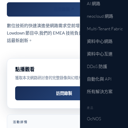
AI 網路
觀看錄製 ↗
neocloud 網路
數位技術的快速演進使網路需求空前增長。本期 Critical
Multi-Tenant Fabric
Lowdown 節目中,我們的 EMEA 技術負責人與 IP Infusion 共
話最新創新。
資料中心網路
資料中心互連
DDoS 防護
點播觀看
獲取本次網路研討會的完整錄像與幻燈片。
自動化與 API
所有解決方案
訪問錄製
產品
OcNOS
活動詳情