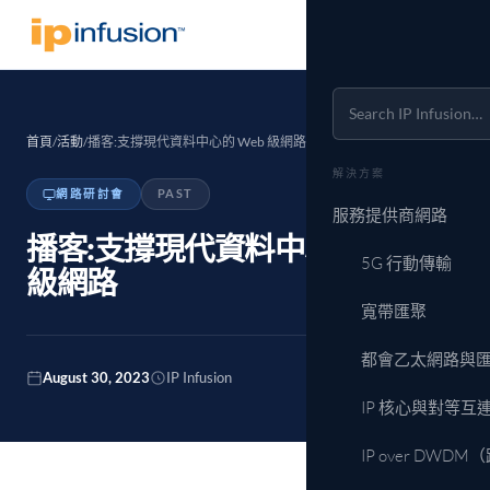
首頁
/
活動
/
播客:支撐現代資料中心的 Web 級網路
解決方案
網路研討會
PAST
服務提供商網路
播客:支撐現代資料中心的 Web
5G 行動傳輸
級網路
寬帶匯聚
都會乙太網路與
August 30, 2023
IP Infusion
IP 核心與對等互
IP over DWD