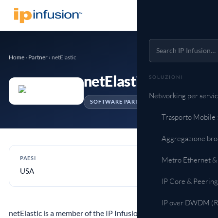
Home
›
Partner
›
netElastic
netElastic
SOLUZIONI
Networking per servic
SOFTWARE PARTNER
Trasporto Mobile
Aggregazione br
PAESI
Metro Ethernet &
USA
IP Core & Peering
IP over DWDM (Ro
netElastic is a member of the IP Infusion partner ecosystem.