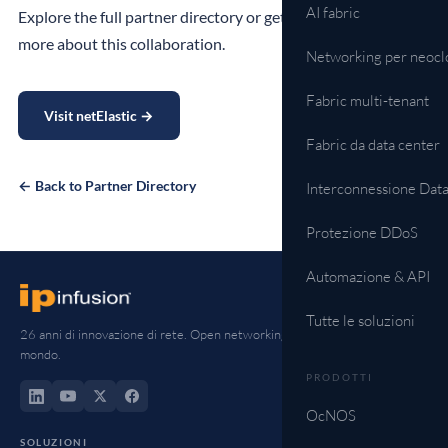
AI fabric
Explore the full partner directory or get in touch to learn
more about this collaboration.
Networking per neocl
Fabric multi-tenant
Visit netElastic →
Fabric da data center
← Back to Partner Directory
Interconnessione Dat
Protezione DDoS
Automazione & API
Tutte le soluzioni
26 anni di innovazione di rete. Open networking carrier-grade in tutto il
mondo.
PRODOTTI
OcNOS
SOLUZIONI