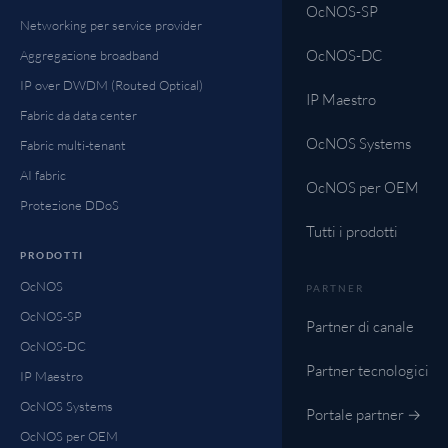
OcNOS-SP
Networking per service provider
OcNOS-DC
Aggregazione broadband
IP over DWDM (Routed Optical)
IP Maestro
Fabric da data center
OcNOS Systems
Fabric multi-tenant
AI fabric
OcNOS per OEM
Protezione DDoS
Tutti i prodotti
PRODOTTI
OcNOS
PARTNER
OcNOS-SP
Partner di canale
OcNOS-DC
Partner tecnologici
IP Maestro
OcNOS Systems
Portale partner →
OcNOS per OEM