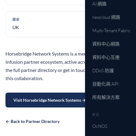
AI 網路
neocloud 網路
國家
UK
Multi-Tenant Fabric
資料中心網路
Horsebridge Network Systems is a member of the IP
資料中心互連
Infusion partner ecosystem, active across EMEA. Explore
the full partner directory or get in touch to learn more about
DDoS 防護
this collaboration.
自動化與 API
所有解決方案
Visit Horsebridge Network Systems →
產品
← Back to Partner Directory
OcNOS