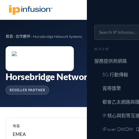
首頁
›
合作夥伴
›
Horsebridge Network Systems
解決方案
服務提供商網路
Horsebridge Network Systems
5G 行動傳輸
寬帶匯聚
RESELLER PARTNER
都會乙太網路與
IP 核心與對等互
地區
IP over DWD
EMEA