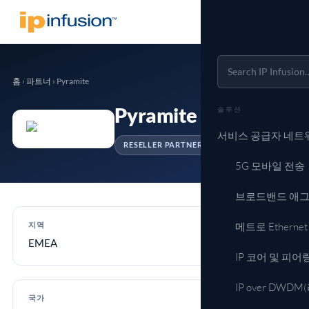
홈
›
파트너
›
Pyramite
Pyramite
솔루션
서비스 공급자 네트
RESELLER PARTNER
5G 모바일 전송
브로드밴드 애
메트로 Ethern
지역
EMEA
IP 코어 및 피어
IP over DW
국가