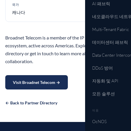
AI 패브릭
국가
캐나다
네오클라우드 네트
Multi-Tenant Fabric
Broadnet Telecom is a member of the IP Infusion partner
데이터센터 패브릭
ecosystem, active across Americas. Explore the full partner
directory or get in touch to learn more about this
Data Center Interco
collaboration.
DDoS 방어
자동화 및 API
Visit Broadnet Telecom →
모든 솔루션
← Back to Partner Directory
제품
OcNOS