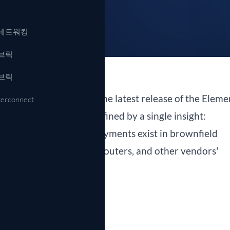
자동화 및 API
NETCONF, gNMI, 모델 기반 운영
네트워킹
브릭
브릭
ty of IP Maestro 3.1 — the latest release of the Eleme
terconnect
s. This release is defined by a single insight:
 Most IP Maestro deployments exist in brownfield
with legacy switches, routers, and other vendors'
rectly.
 3.1