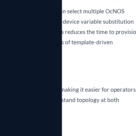
capabilities: operators can select multiple OcNOS
simultaneously, with per-device variable substitution
ndled automatically. This reduces the time to provisi
ual CLI work to seconds of template-driven
 topology visualization, making it easier for operators
S deployments to understand topology at both
ngle dashboard.