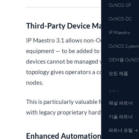
OcNOS-SP
OcNOS-DC
Third-Party Device Mapping
IP Maestro
IP Maestro 3.1 allows non-OcNOS devices —
OcNOS System
equipment — to be added to the IP Maestro
OEM용 OcNO
devices cannot be managed via IP Maestro
topology gives operators a complete netwo
모든 제품
nodes.
파트너
This is particularly valuable for operatio
채널 파트너
with legacy proprietary hardware during a
기술 파트너
파트너 포털 →
Enhanced Automation and Bulk O