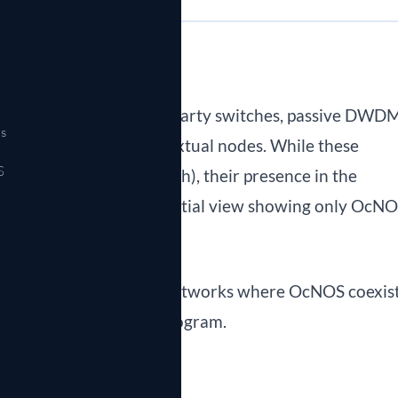
 legacy routers, third-party switches, passive DWD
s
 topology view as contextual nodes. While these
S
 (no NETCONF/gNMI push), their presence in the
rk map rather than a partial view showing only OcN
ns teams managing large networks where OcNOS coexis
 multi-year migration program.
perations