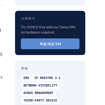
시작하기
Try OcNOS free with our Demo VM:
M
no hardware required.
무료 데모 VM
OS
주제
ts
EMS
IP MAESTRO 3.1
NETWORK VISIBILITY
OCNOS MANAGEMENT
THIRD-PARTY DEVICE