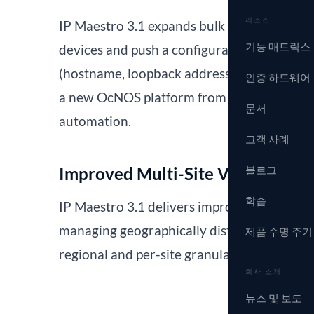
리소스
IP Maestro 3.1 expands bulk configuration 
기능 매트릭스
devices and push a configuration template 
(hostname, loopback address, SID index) ha
인증 하드웨어
a new OcNOS platform from minutes of man
문서
automation.
고객 사례
블로그
Improved Multi-Site Visibility
학습
IP Maestro 3.1 delivers improved multi-site
managing geographically distributed OcNO
제품 수명 주기
regional and per-site granularity from a si
회사 소개
뉴스 및 보도