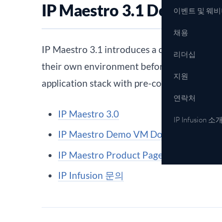
IP Maestro 3.1 Demo VM
이벤트 및 웨
채용
IP Maestro 3.1 introduces a downloadable
리더십
their own environment before deployment
지원
application stack with pre-configured samp
연락처
IP Maestro 3.0
IP Infusion 소
IP Maestro Demo VM Download
IP Maestro Product Page
IP Infusion 문의