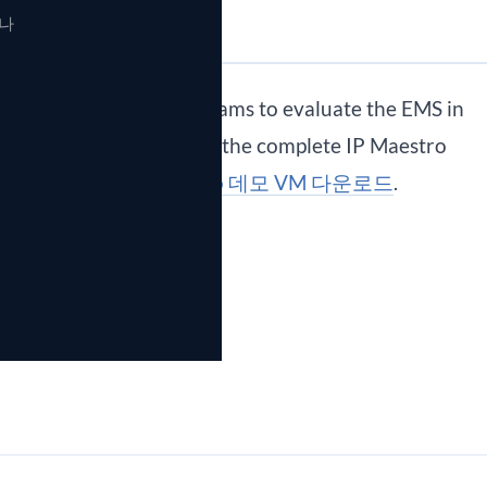
비나
 Demo VM — enabling teams to evaluate the EMS in
. The Demo VM includes the complete IP Maestro
le topologies.
IP Maestro 데모 VM 다운로드
.
개