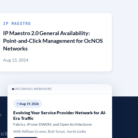
IP MAESTRO
IP Maestro 2.0 General Availability:
Point-and-Click Management for OcNOS
Networks
Aug 13, 2024
UPCOMING WEBINARS
Aug 19, 2026
Evolving Your Service Provider Network for AI-
스
회사 소개
Era Traffic
IPI 소개
Fabrics, IP over DWDM, and Open Architectures
With William Graves, Bob Tynan, Joe Krzizike
 심층 분석
뉴스 및 보도