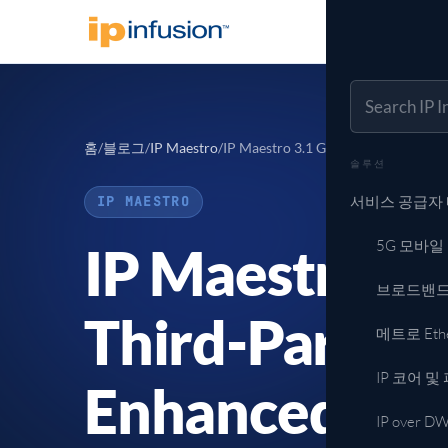
솔루션
제품
서비스 공급자
OcNOS
채널 파트너
기능 매트릭스
OcNOS-SP
통신사업자 및 AI 네트워크
리셀러 및 시스템 인티
제품 셀렉터
서비스 공급자용
를 하나의 플랫폼으로
서비스 공급자 
고객 사례
하나의 OcNOS-S
홈
/
블로그
/
IP Maestro
/
IP Maestro 3.1 Generally Available
IP Maestro
OcNOS Syste
실제 도입 사례
솔루션
파트너 포털 →
요소 관리 및 모니터링
5G 모바일 전송
스위치 및 라우터
SW)
xHaul, 캐리어 타이밍
서비스 공급자
IP MAESTRO
제품 수명 주기 
I
브로드밴드 애
전체 제품 →
FTTx / PON / WIS
IP Maestro 3.
5G 모바일
메트로 Ethern
MEF Carrier Ethe
브로드밴드
Third-Party 
IP 코어 및 피어
메트로 Eth
풀 테이블 BGP, SR
IP over DWD
IP 코어 및
Enhanced Au
100G 및 400G 
IP over