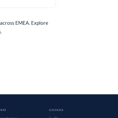
e across EMEA. Explore
.
ORSE
AZIENDA