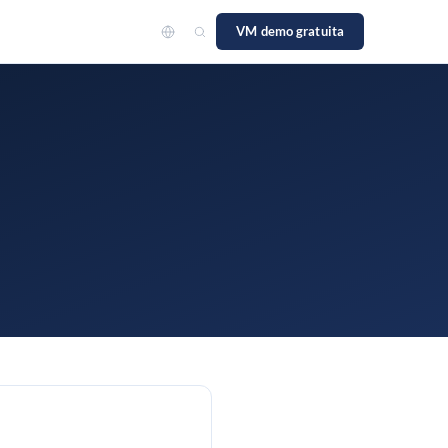
VM demo gratuita
to