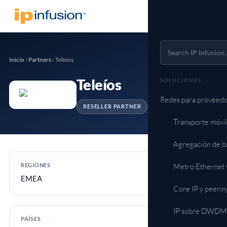
Inicio
›
Partners
›
Teleíos
Teleíos
SOLUCIONES
Redes para proveedo
RESELLER PARTNER
Transporte móvi
Agregación de b
Metro Ethernet 
REGIONES
EMEA
Core IP y peerin
IP sobre DWDM (
PAÍSES