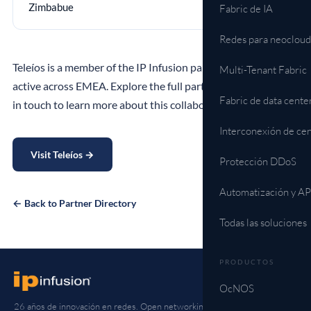
Zimbabue
Fabric de IA
Redes para neocloud
Teleíos is a member of the IP Infusion partner ecosystem,
Multi-Tenant Fabric
active across EMEA. Explore the full partner directory or get
Fabric de data cente
in touch to learn more about this collaboration.
Interconexión de cen
Visit Teleíos →
Protección DDoS
Automatización y AP
← Back to Partner Directory
Todas las soluciones
PRODUCTOS
OcNOS
26 años de innovación en redes. Open networking de operador en todo